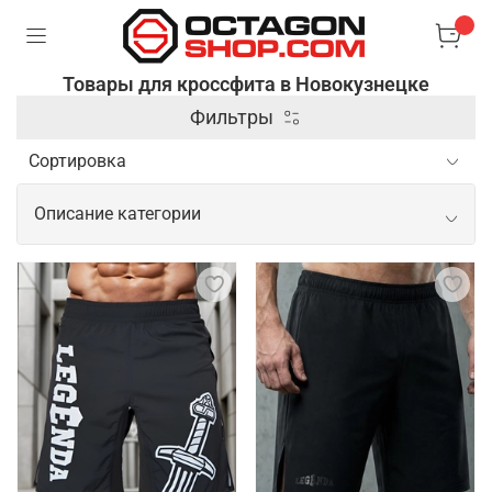
Товары для кроссфита в Новокузнецке
Фильтры
Описание категории
Профессиональные товары для
кроссфита
Кроссфит требует применения разнообразного
спортивного инвентаря, так как тренировки
включают элементы силовой, кардио нагрузки и
гимнастики. Чтобы занятия были комфортными и
продуктивными, необходимо подобрать
подходящую одежду для спорта, а также не