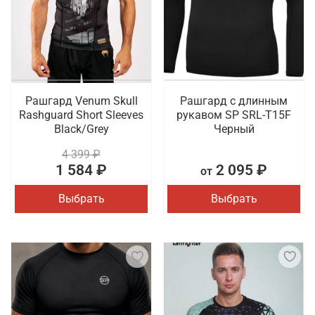
Рашгард Venum Skull
Рашгард с длинным
Rashguard Short Sleeves
рукавом SP SRL-T15F
Black/Grey
Черный
4 399 ₽
1 584 ₽
2 095 ₽
от
Выбрать
Выбрать