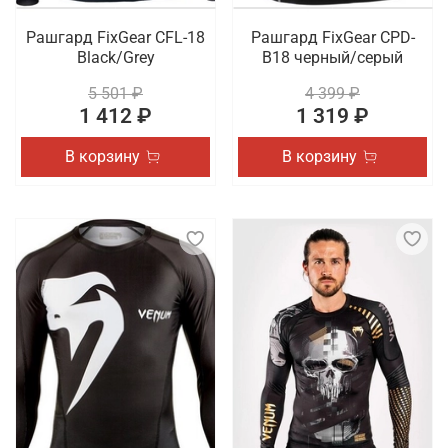
Рашгард FixGear CFL-18
Рашгард FixGear CPD-
Black/Grey
B18 черный/серый
5 501 ₽
4 399 ₽
1 412 ₽
1 319 ₽
В корзину
В корзину