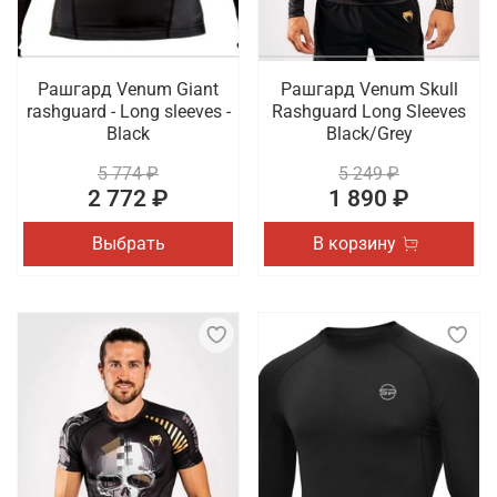
Рашгард Venum Giant
Рашгард Venum Skull
rashguard - Long sleeves -
Rashguard Long Sleeves
Black
Black/Grey
5 774 ₽
5 249 ₽
2 772 ₽
1 890 ₽
Выбрать
В корзину