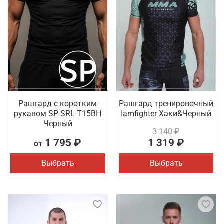
Рашгард с коротким
Рашгард тренировочный
рукавом SP SRL-T15BH
Iamfighter Хаки&Черный
Черный
3 140 ₽
1 795 ₽
1 319 ₽
от
Выбрать
Выбрать