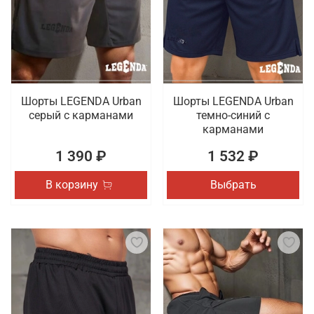
тренировок. Осуществляется оперативная
доставка покупок, оформленных в онлайн режиме,
по Новокузнецку.
Шорты LEGENDA Urban
Шорты LEGENDA Urban
серый c карманами
темно-синий с
карманами
1 390 ₽
1 532 ₽
В корзину
Выбрать