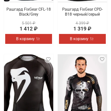
Рашгард FixGear CFL-18
Рашгард FixGear CPD-
Black/Grey
B18 черный/серый
5 501 ₽
4 399 ₽
1 412 ₽
1 319 ₽
В корзину
В корзину