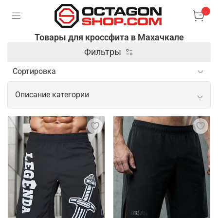
Товары для кроссфита в Махачкале
Фильтры
Описание категории
Профессиональные товары для
кроссфита
Кроссфит требует применения разнообразного
спортивного инвентаря, так как тренировки
включают элементы силовой, кардио нагрузки и
гимнастики. Чтобы занятия были комфортными и
продуктивными, необходимо подобрать
подходящую одежду для спорта, а также не