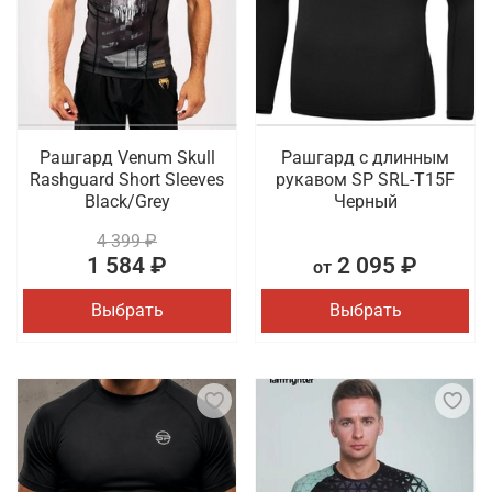
Рашгард Venum Skull
Рашгард с длинным
Rashguard Short Sleeves
рукавом SP SRL-T15F
Black/Grey
Черный
4 399 ₽
1 584 ₽
2 095 ₽
от
Выбрать
Выбрать