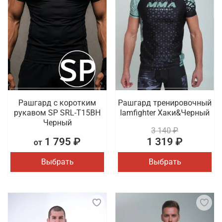
Рашгард с коротким
Рашгард тренировочный
рукавом SP SRL-T15BH
Iamfighter Хаки&Черный
Черный
3 140 ₽
1 795 ₽
1 319 ₽
от
Выбрать
Выбрать