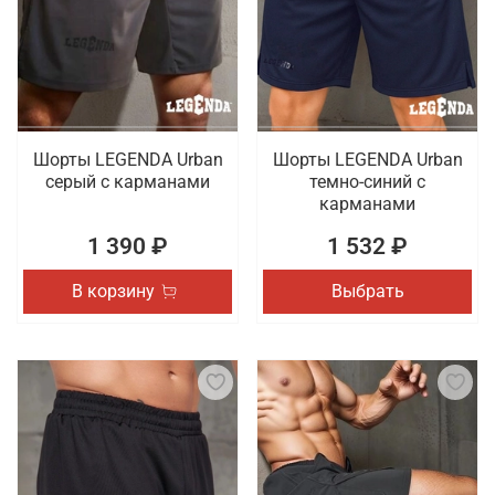
тренировок. Осуществляется оперативная
доставка покупок, оформленных в онлайн режиме,
по Махачкале.
Шорты LEGENDA Urban
Шорты LEGENDA Urban
серый c карманами
темно-синий с
карманами
1 390 ₽
1 532 ₽
В корзину
Выбрать