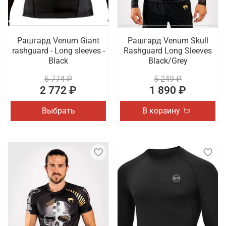
Рашгард Venum Giant
Рашгард Venum Skull
rashguard - Long sleeves -
Rashguard Long Sleeves
Black
Black/Grey
5 774 ₽
5 249 ₽
2 772 ₽
1 890 ₽
Выбрать
В корзину