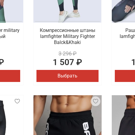
 military
Компрессионные штаны
Раш
ный
Iamfighter Military Fighter
Iamfigh
Balck&Khaki
3 296 ₽
₽
1 507 ₽
Выбрать