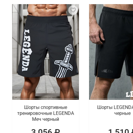
Кроссфит требует применения разнообразного спор
занятия были комфортными и продуктивными, необ
Что мы предлагаем на выбор
Специально для занятий кроссфитом мы подготови
рашгарды для мужчин и женщин, компрессионные ш
Где заказать спортивную одежду и эк
В интернет-магазине Octagon Shop можно купить с
для продуктивных тренировок. Осуществляется опе
Шорты спортивные
Шорты LEGENDA
тренировочные LEGENDA
черные
Меч черный
3 056 ₽
1 510 