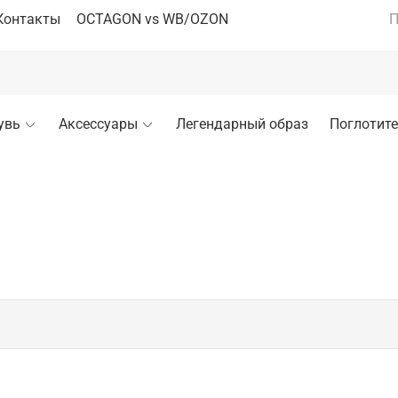
Контакты
OCTAGON vs WB/OZON
П
увь
Аксессуары
Легендарный образ
Поглотите
фита