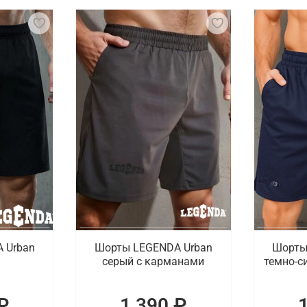
тивного инвентаря, так как тренировки включают элемент
ходимо подобрать подходящую одежду для спорта, а такж
ли актуальные товары, способные разнообразить спортивн
таны и тайтсы. В наличии также детская коллекция одежд
ипировку для кроссфита с доставкой в Липе
портивные товары для кроссфита. В ассортименте брендов
ративная доставка покупок, оформленных в онлайн режиме
 Urban
Шорты LEGENDA Urban
Шорты
серый c карманами
темно-с
₽
1 390 ₽