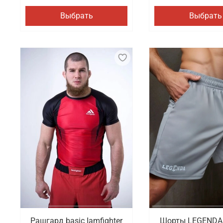
Выбрать
Выбрать
Рашгард basic Iamfighter
Шорты LEGENDA 