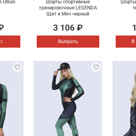
 Urban
Шорты спортивные
Шорты
тренировочные LEGENDA
т
Щит и Меч черный
₽
3 106 ₽
Выбрать
В