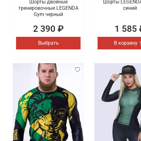
Шорты двойные
Шорты LEGENDA
тренировочные LEGENDA
синий
Gym черный
2 390 ₽
1 585 
Выбрать
В корзину