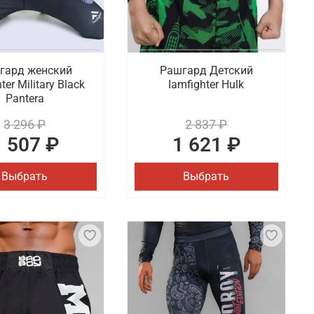
гард женский
Рашгард Детский
ter Military Black
Iamfighter Hulk
Pantera
3 296 ₽
2 837 ₽
1 507 ₽
1 621 ₽
Выбрать
Выбрать