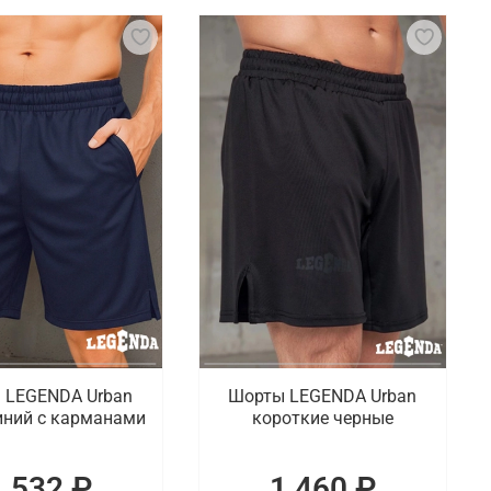
ы силовой, кардио нагрузки и гимнастики. Чтобы
е не забывать про правильную и удобную обувь.
ый гардероб. Речь идет про тренировочные шорты,
ы для спорта.
цке
ая одежда, которая создает комфортные условия
, по Липецку.
 LEGENDA Urban
Шорты LEGENDA Urban
иний с карманами
короткие черные
1 532 ₽
1 460 ₽