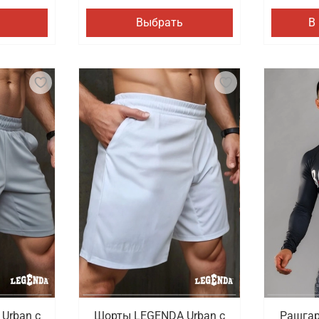
Выбрать
В
Urban c
Шорты LEGENDA Urban c
Рашгар