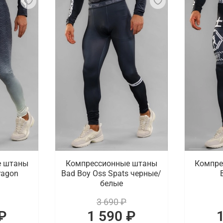
е штаны
Компрессионные штаны
Компре
ragon
Bad Boy Oss Spats черные/
белые
3 690 ₽
₽
1 590 ₽