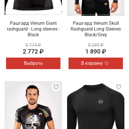
Рашгард Venum Giant
Рашгард Venum Skull
rashguard - Long sleeves -
Rashguard Long Sleeves
Black
Black/Grey
5 774 ₽
5 249 ₽
2 772 ₽
1 890 ₽
Выбрать
В корзину