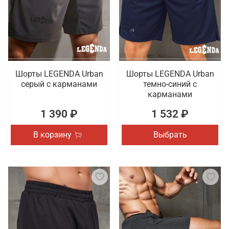
тренировок. Осуществляется оперативная
доставка покупок, оформленных в онлайн режиме,
по Кургану.
Шорты LEGENDA Urban
Шорты LEGENDA Urban
серый c карманами
темно-синий с
карманами
1 390 ₽
1 532 ₽
В корзину
Выбрать