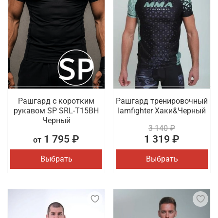
Рашгард с коротким
Рашгард тренировочный
рукавом SP SRL-T15BH
Iamfighter Хаки&Черный
Черный
3 140 ₽
1 795 ₽
1 319 ₽
от
Выбрать
Выбрать