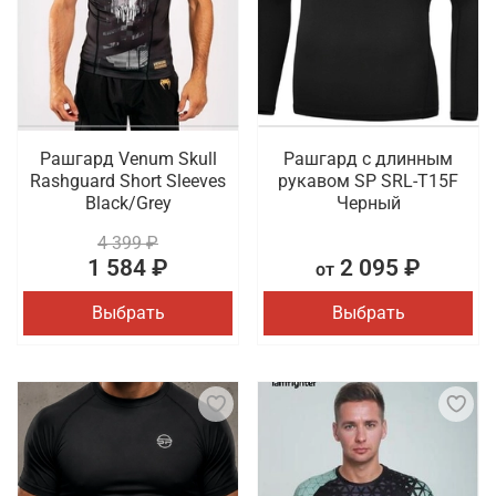
Рашгард Venum Skull
Рашгард с длинным
Rashguard Short Sleeves
рукавом SP SRL-T15F
Black/Grey
Черный
4 399 ₽
1 584 ₽
2 095 ₽
от
Выбрать
Выбрать