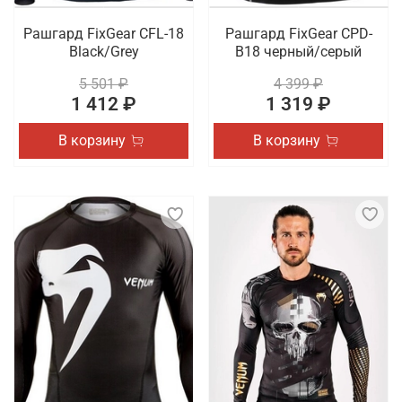
Рашгард FixGear CFL-18
Рашгард FixGear CPD-
Black/Grey
B18 черный/серый
5 501 ₽
4 399 ₽
1 412 ₽
1 319 ₽
В корзину
В корзину