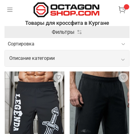
Товары для кроссфита в Кургане
Фильтры
Описание категории
Профессиональные товары для
кроссфита
Кроссфит требует применения разнообразного
спортивного инвентаря, так как тренировки
включают элементы силовой, кардио нагрузки и
гимнастики. Чтобы занятия были комфортными и
продуктивными, необходимо подобрать
подходящую одежду для спорта, а также не