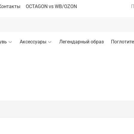
Контакты
OCTAGON vs WB/OZON
П
увь
Аксессуары
Легендарный образ
Поглотите
фита