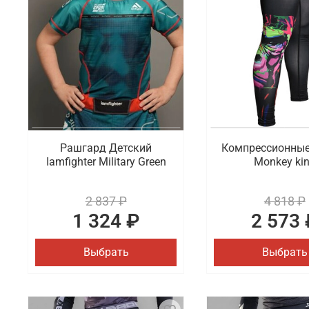
Рашгард Детский
Компрессионны
Iamfighter Military Green
Monkey ki
2 837 ₽
4 818 ₽
1 324 ₽
2 573 
Выбрать
Выбрать