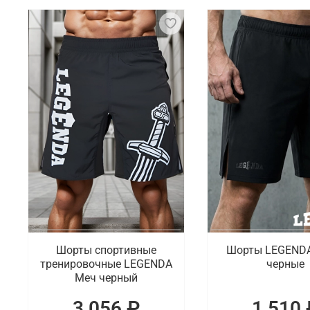
Кроссфит требует применения разнообразного спор
занятия были комфортными и продуктивными, необ
Что мы предлагаем на выбор
Специально для занятий кроссфитом мы подготови
рашгарды для мужчин и женщин, компрессионные ш
Где заказать спортивную одежду и эки
В интернет-магазине Octagon Shop можно купить с
для продуктивных тренировок. Осуществляется опе
Шорты спортивные
Шорты LEGENDA
тренировочные LEGENDA
черные
Меч черный
3 056 ₽
1 510 