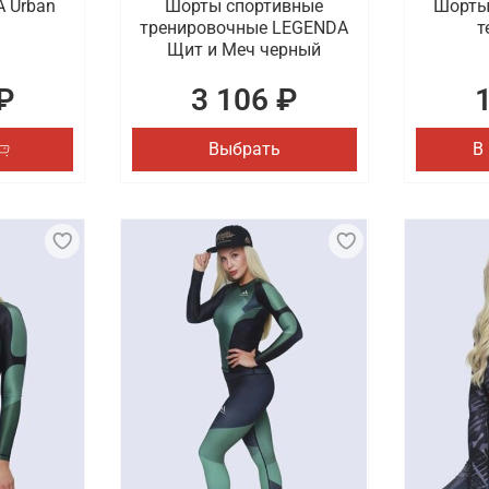
 Urban
Шорты спортивные
Шорты
тренировочные LEGENDA
т
Щит и Меч черный
₽
3 106 ₽
Выбрать
В