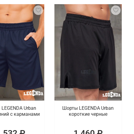
ы силовой, кардио нагрузки и гимнастики. Чтобы
е не забывать про правильную и удобную обувь.
ый гардероб. Речь идет про тренировочные шорты,
ы для спорта.
ая одежда, которая создает комфортные условия
, по Чите.
 LEGENDA Urban
Шорты LEGENDA Urban
иний с карманами
короткие черные
1 532 ₽
1 460 ₽