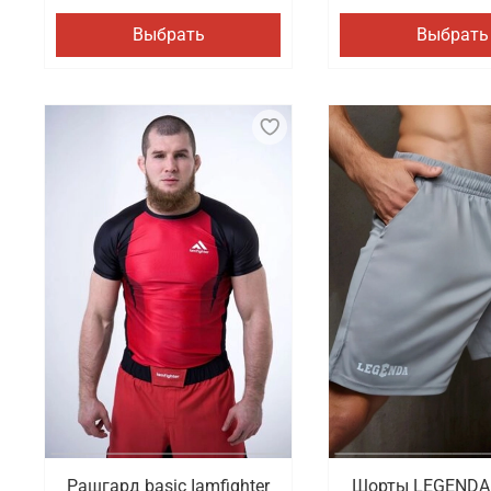
Выбрать
Выбрать
Рашгард basic Iamfighter
Шорты LEGENDA 