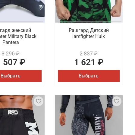
гард женский
Рашгард Детский
ter Military Black
Iamfighter Hulk
Pantera
3 296 ₽
2 837 ₽
1 507 ₽
1 621 ₽
Выбрать
Выбрать