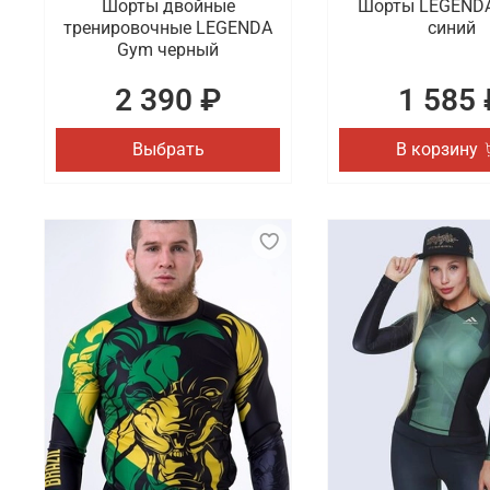
Шорты двойные
Шорты LEGENDA
тренировочные LEGENDA
синий
Gym черный
2 390 ₽
1 585 
Выбрать
В корзину