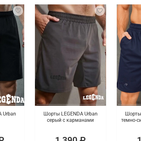
тивного инвентаря, так как тренировки включают элемент
ходимо подобрать подходящую одежду для спорта, а такж
ли актуальные товары, способные разнообразить спортивн
таны и тайтсы. В наличии также детская коллекция одежд
пировку для кроссфита с доставкой в Чите
портивные товары для кроссфита. В ассортименте брендов
ративная доставка покупок, оформленных в онлайн режиме
 Urban
Шорты LEGENDA Urban
Шорты
серый c карманами
темно-с
₽
1 390 ₽