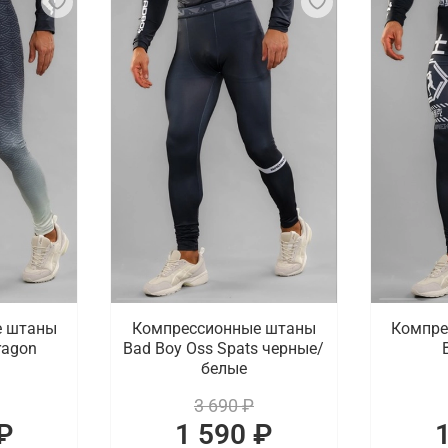
е штаны
Компрессионные штаны
Компре
ragon
Bad Boy Oss Spats черные/
белые
3 690 ₽
₽
1 590 ₽