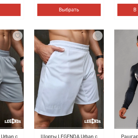
Выбрать
В
Urban c
Шорты LEGENDA Urban c
Рашгар