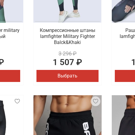
 military
Компрессионные штаны
Раш
ный
Iamfighter Military Fighter
Iamfigh
Balck&Khaki
3 296 ₽
₽
1 507 ₽
Выбрать