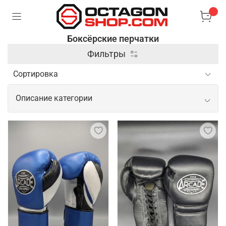
Боксёрские перчатки
Фильтры
Описание категории
Профессиональные боксерские
перчатки от ведущих производителей
Боксерские перчатки являются ключевым
элементом экипировки каждого бойца. Ведущие
производители уделяют особое внимание
качеству материалов, эргономике и безопасности,
чтобы обеспечить максимальную защиту рук и
комфорт во время тренировок и боев. Перчатки