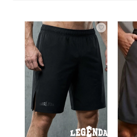
Спортивная одежда и профессиональн
Профессиональная одежда и экипировка для бокса
боев. Боксеры используют специальные шорты и ф
быстрому отводу влаги, поддерживая оптимальный 
выполнять широкий спектр технических приемов и
Что мы предлагаем на выбор
В нашем магазине не составит труда найти все са
тренировочные футболки, бинты разных цветов, ра
спорта.
Где заказать спортивную одежду и эки
В интернет-магазине Octagon Shop можно в онлай
лучшего качества, которые будут интересны начи
России.