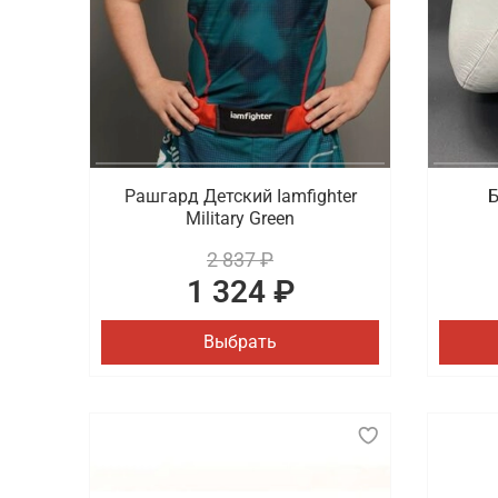
Рашгард Детский Iamfighter
Б
Military Green
2 837 ₽
1 324 ₽
Выбрать