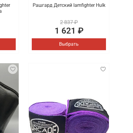
ghter
Рашгард Детский Iamfighter Hulk
a
2 837 ₽
1 621 ₽
Выбрать