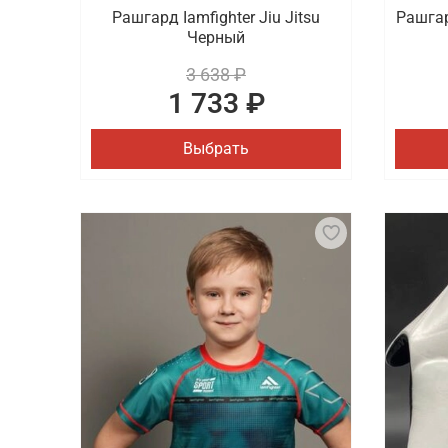
Рашгард Iamfighter Jiu Jitsu
Рашгард
Черный
3 638 ₽
1 733 ₽
Выбрать