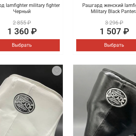
 Iamfighter military fighter
Рашгард женский Iamfi
Черный
Military Black Panter
2 855 ₽
3 296 ₽
1 360 ₽
1 507 ₽
Выбрать
Выбрать