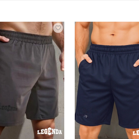
ая экипировка для бокса
 предназначены для обеспечения максимального комфорт
утболки или майки из легких, дышащих материалов, котор
микроклимат тела. Такая одежда должна быть прочной, но
 маневров.
мое нужное для занятий боксом. Готовы предложить на в
шгарды, боксерские перчатки, бандажи, боксерки и сопут
пировку для бокса для взрослых и детей с д
н режиме купить одежду и экипировку для бокса. Мы пред
нающим и профессиональным боксерам. Доставка оформлен