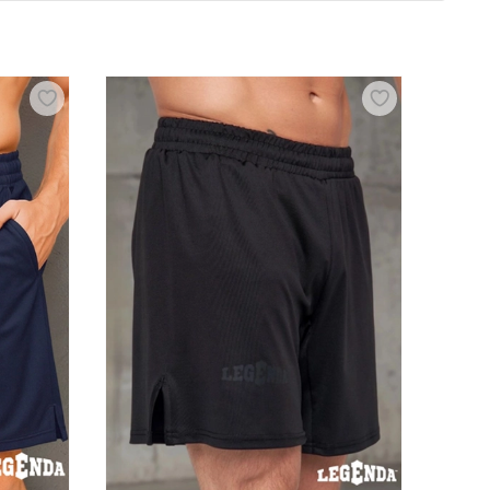
а, защиты и эффективности во время тренировок и
ые обеспечивают свободу движений и способствуют
 при этом не > стеснять движений, позволяя
ыбор профессиональные спортивные шорты,
ствующие товары из категории экипировки для
оставкой в Сургуте
лагаем большой выбор спортивных товаров самого
ных заказов проводится по Сургуту и городам