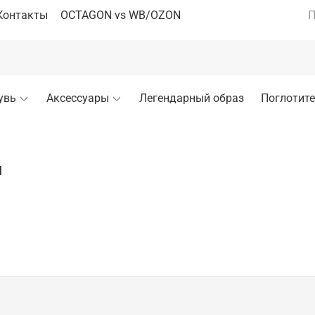
Контакты
OCTAGON vs WB/OZON
П
увь
Аксессуары
Легендарный образ
Поглотите
я