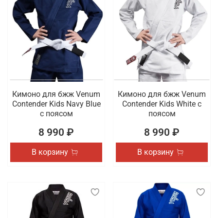
Кимоно для бжж Venum
Кимоно для бжж Venum
Contender Kids Navy Blue
Contender Kids White с
с поясом
поясом
8 990 ₽
8 990 ₽
В корзину
В корзину