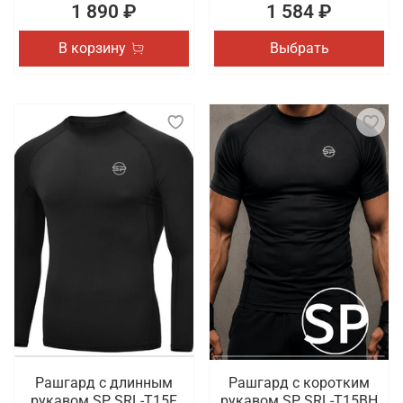
1 890 ₽
1 584 ₽
В корзину
Выбрать
Рашгард с длинным
Рашгард с коротким
рукавом SP SRL-T15F
рукавом SP SRL-T15BH