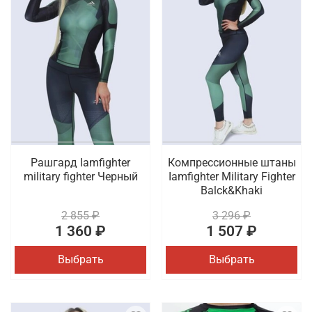
Рашгард Iamfighter
Компрессионные штаны
military fighter Черный
Iamfighter Military Fighter
Balck&Khaki
2 855 ₽
3 296 ₽
1 360 ₽
1 507 ₽
Выбрать
Выбрать