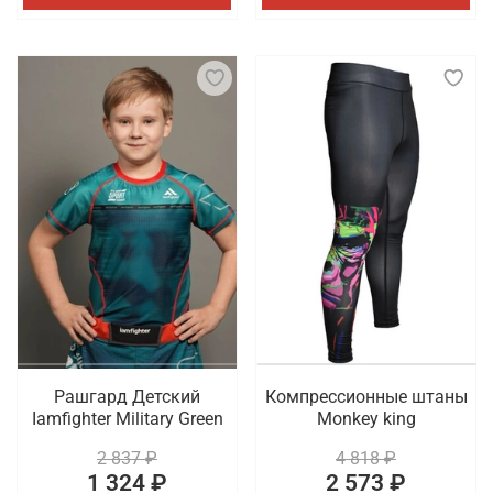
Рашгард Детский
Компрессионные штаны
Iamfighter Military Green
Monkey king
2 837 ₽
4 818 ₽
1 324 ₽
2 573 ₽