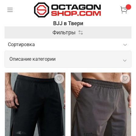
BJJ в Твери
Фильтры
Описание категории
Профессиональные товары для BJJ
Для занятий бразильским джиу-джитсу важна
специализированная экипировка, которая
обеспечивает комфорт и безопасность во время
тренировок и соревнований. Основным элементом
является кимоно, выполненное из прочного
материала, способного выдерживать интенсивные
захваты и рывки. Также популярны рашгарды и
компрессионные штаны, которые помогают