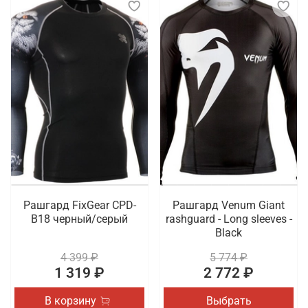
Рашгард FixGear CPD-
Рашгард Venum Giant
B18 черный/серый
rashguard - Long sleeves -
Black
4 399 ₽
5 774 ₽
1 319 ₽
2 772 ₽
В корзину
Выбрать