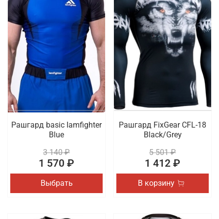
Рашгард basic Iamfighter
Рашгард FixGear CFL-18
Blue
Black/Grey
3 140 ₽
5 501 ₽
1 570 ₽
1 412 ₽
Выбрать
В корзину