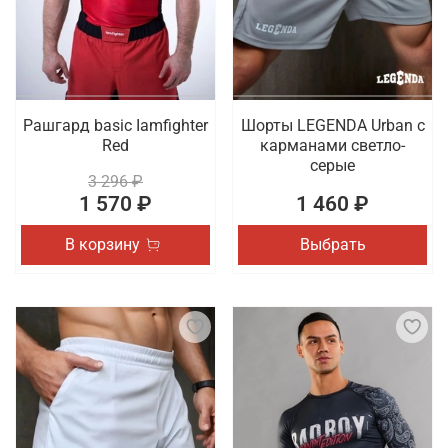
Рашгард basic Iamfighter
Шорты LEGENDA Urban c
Red
карманами светло-
серые
3 296 ₽
1 570 ₽
1 460 ₽
В корзину
Выбрать