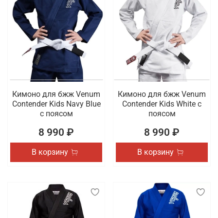
Кимоно для бжж Venum
Кимоно для бжж Venum
Contender Kids Navy Blue
Contender Kids White с
с поясом
поясом
8 990 ₽
8 990 ₽
В корзину
В корзину