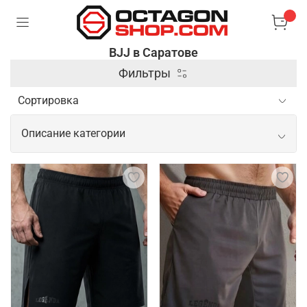
BJJ в Саратове
Фильтры
Описание категории
Профессиональные товары для BJJ
Для занятий бразильским джиу-джитсу важна
специализированная экипировка, которая
обеспечивает комфорт и безопасность во время
тренировок и соревнований. Основным элементом
является кимоно, выполненное из прочного
материала, способного выдерживать интенсивные
захваты и рывки. Также популярны рашгарды и
компрессионные штаны, которые помогают