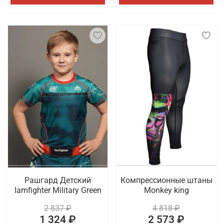
Рашгард Детский
Компрессионные штаны
Iamfighter Military Green
Monkey king
2 837 ₽
4 818 ₽
1 324 ₽
2 573 ₽