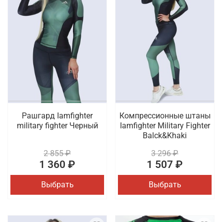
Рашгард Iamfighter
Компрессионные штаны
military fighter Черный
Iamfighter Military Fighter
Balck&Khaki
2 855 ₽
3 296 ₽
1 360 ₽
1 507 ₽
Выбрать
Выбрать