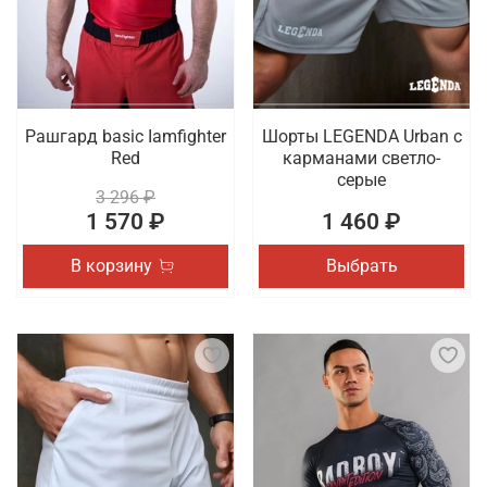
Рашгард basic Iamfighter
Шорты LEGENDA Urban c
Red
карманами светло-
серые
3 296 ₽
1 570 ₽
1 460 ₽
В корзину
Выбрать