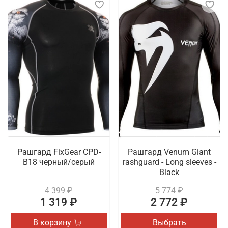
Рашгард FixGear CPD-
Рашгард Venum Giant
B18 черный/серый
rashguard - Long sleeves -
Black
4 399 ₽
5 774 ₽
1 319 ₽
2 772 ₽
В корзину
Выбрать