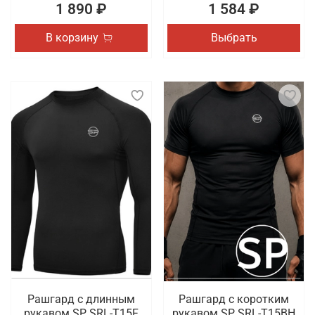
1 890 ₽
1 584 ₽
В корзину
Выбрать
Рашгард с длинным
Рашгард с коротким
рукавом SP SRL-T15F
рукавом SP SRL-T15BH