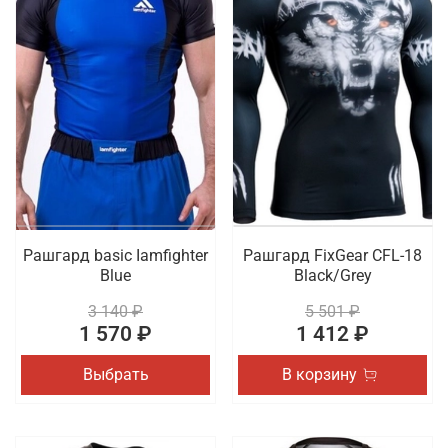
Рашгард basic Iamfighter
Рашгард FixGear CFL-18
Blue
Black/Grey
3 140 ₽
5 501 ₽
1 570 ₽
1 412 ₽
Выбрать
В корзину