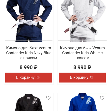
Кимоно для бжж Venum
Кимоно для бжж Venum
Contender Kids Navy Blue
Contender Kids White с
с поясом
поясом
8 990 ₽
8 990 ₽
В корзину
В корзину