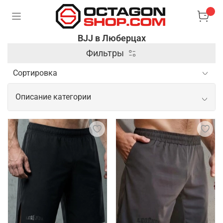
BJJ в Люберцах
Фильтры
Описание категории
Профессиональные товары для BJJ
Для занятий бразильским джиу-джитсу важна
специализированная экипировка, которая
обеспечивает комфорт и безопасность во время
тренировок и соревнований. Основным элементом
является кимоно, выполненное из прочного
материала, способного выдерживать интенсивные
захваты и рывки. Также популярны рашгарды и
компрессионные штаны, которые помогают