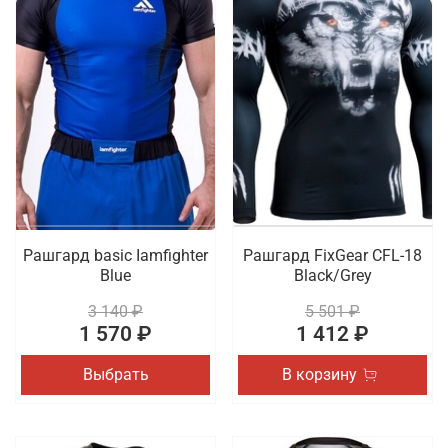
Рашгард basic Iamfighter
Рашгард FixGear CFL-18
Blue
Black/Grey
3 140 ₽
5 501 ₽
1 570 ₽
1 412 ₽
Выбрать
В корзину