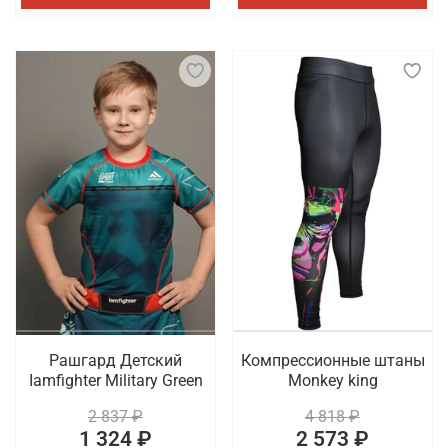
Рашгард Детский
Компрессионные штаны
Iamfighter Military Green
Monkey king
2 837 ₽
4 818 ₽
1 324 ₽
2 573 ₽