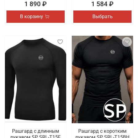
1 890 ₽
1 584 ₽
В корзину
Выбрать
Рашгард с длинным
Рашгард с коротким
рукавом SP SRL-T15F
рукавом SP SRL-T15BH