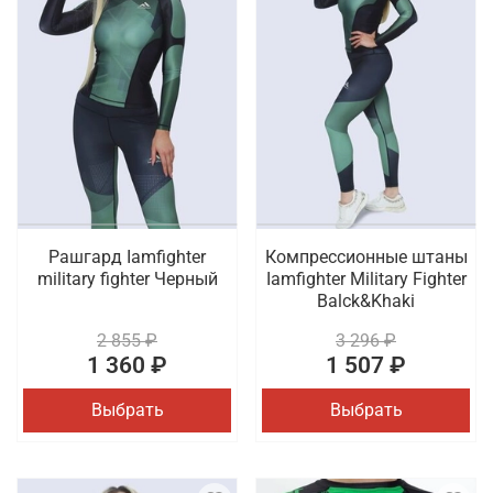
Рашгард Iamfighter
Компрессионные штаны
military fighter Черный
Iamfighter Military Fighter
Balck&Khaki
2 855 ₽
3 296 ₽
1 360 ₽
1 507 ₽
Выбрать
Выбрать