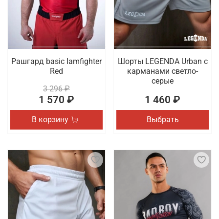
Рашгард basic Iamfighter
Шорты LEGENDA Urban c
Red
карманами светло-
серые
3 296 ₽
1 570 ₽
1 460 ₽
В корзину
Выбрать