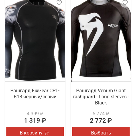
Рашгард FixGear CPD-
Рашгард Venum Giant
B18 черный/серый
rashguard - Long sleeves -
Black
4 399 ₽
5 774 ₽
1 319 ₽
2 772 ₽
В корзину
Выбрать