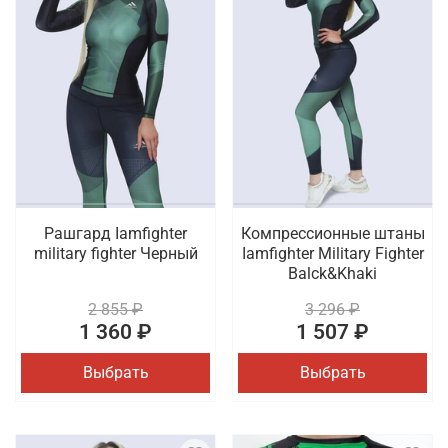
Рашгард Iamfighter
Компрессионные штаны
military fighter Черный
Iamfighter Military Fighter
Balck&Khaki
2 855 ₽
3 296 ₽
1 360 ₽
1 507 ₽
Выбрать
Выбрать