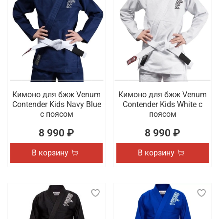
Кимоно для бжж Venum
Кимоно для бжж Venum
Contender Kids Navy Blue
Contender Kids White с
с поясом
поясом
8 990 ₽
8 990 ₽
В корзину
В корзину