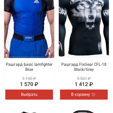
Рашгард basic Iamfighter
Рашгард FixGear CFL-18
Blue
Black/Grey
3 140 ₽
5 501 ₽
1 570 ₽
1 412 ₽
Выбрать
В корзину