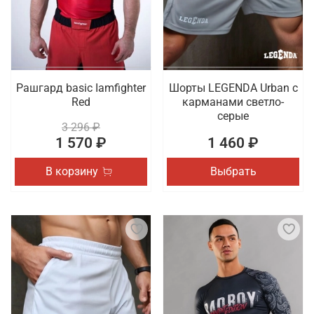
Рашгард basic Iamfighter
Шорты LEGENDA Urban c
Red
карманами светло-
серые
3 296 ₽
1 570 ₽
1 460 ₽
В корзину
Выбрать