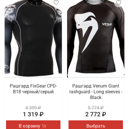
Рашгард FixGear CPD-
Рашгард Venum Giant
B18 черный/серый
rashguard - Long sleeves -
Black
4 399 ₽
5 774 ₽
1 319 ₽
2 772 ₽
В корзину
Выбрать