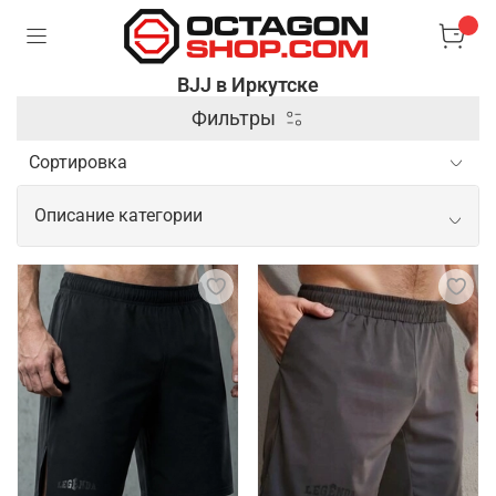
BJJ в Иркутске
Фильтры
Описание категории
Профессиональные товары для BJJ
Для занятий бразильским джиу-джитсу важна
специализированная экипировка, которая
обеспечивает комфорт и безопасность во время
тренировок и соревнований. Основным элементом
является кимоно, выполненное из прочного
материала, способного выдерживать интенсивные
захваты и рывки. Также популярны рашгарды и
компрессионные штаны, которые помогают