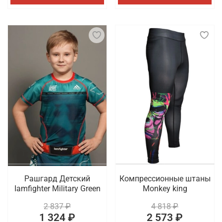
Рашгард Детский
Компрессионные штаны
Iamfighter Military Green
Monkey king
2 837 ₽
4 818 ₽
1 324 ₽
2 573 ₽