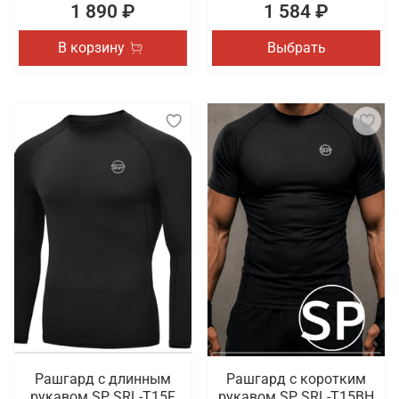
1 890 ₽
1 584 ₽
В корзину
Выбрать
Рашгард с длинным
Рашгард с коротким
рукавом SP SRL-T15F
рукавом SP SRL-T15BH