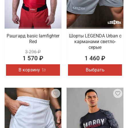
Рашгард basic Iamfighter
Шорты LEGENDA Urban c
Red
карманами светло-
серые
3 296 ₽
1 570 ₽
1 460 ₽
В корзину
Выбрать