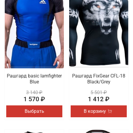
Рашгард basic Iamfighter
Рашгард FixGear CFL-18
Blue
Black/Grey
3 140 ₽
5 501 ₽
1 570 ₽
1 412 ₽
Выбрать
В корзину