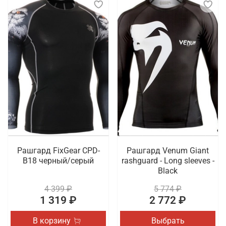
Рашгард FixGear CPD-
Рашгард Venum Giant
B18 черный/серый
rashguard - Long sleeves -
Black
4 399 ₽
5 774 ₽
1 319 ₽
2 772 ₽
В корзину
Выбрать