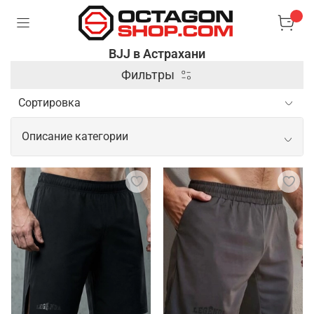
BJJ в Астрахани
Фильтры
Описание категории
Профессиональные товары для BJJ
Для занятий бразильским джиу-джитсу важна
специализированная экипировка, которая
обеспечивает комфорт и безопасность во время
тренировок и соревнований. Основным элементом
является кимоно, выполненное из прочного
материала, способного выдерживать интенсивные
захваты и рывки. Также популярны рашгарды и
компрессионные штаны, которые помогают