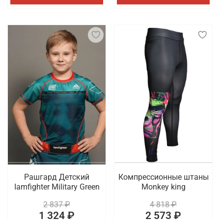
Рашгард Детский
Компрессионные штаны
Iamfighter Military Green
Monkey king
2 837 ₽
4 818 ₽
1 324 ₽
2 573 ₽