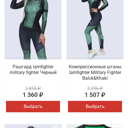
Рашгард Iamfighter
Компрессионные штаны
military fighter Черный
Iamfighter Military Fighter
Balck&Khaki
2 855 ₽
3 296 ₽
1 360 ₽
1 507 ₽
Выбрать
Выбрать