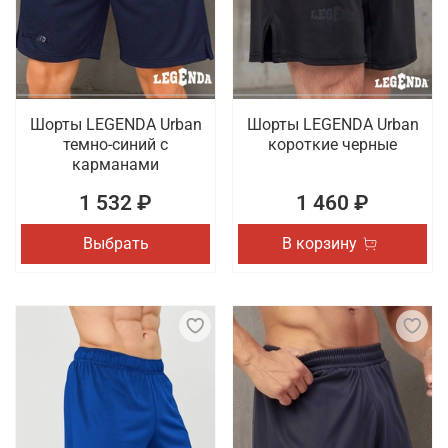
оригинальные модели, выпуском которых
занимаются проверенные бренды. Гарантируется
быстрая доставка оформленных онлайн покупок
по Тамбову.
Шорты LEGENDA Urban
Шорты LEGENDA Urban
темно-синий с
короткие черные
карманами
1 532 ₽
1 460 ₽
Выбрать
В корзину