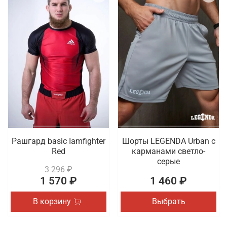
Рашгард basic Iamfighter
Шорты LEGENDA Urban c
Red
карманами светло-
серые
3 296 ₽
1 570 ₽
1 460 ₽
В корзину
Выбрать