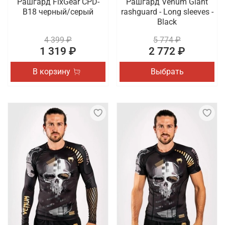
Рашгард FixGear CPD-
Рашгард Venum Giant
B18 черный/серый
rashguard - Long sleeves -
Black
4 399 ₽
5 774 ₽
1 319 ₽
2 772 ₽
В корзину
Выбрать