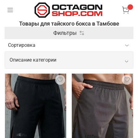
Товары для тайского бокса в Тамбове
Фильтры
Описание категории
Профессиональные товары для
тайского бокса
Для тайского бокса необходима
специализированная экипировка, которая
обеспечивает защиту и комфорт во время
спаррингов и тренировок. Основными элементами
являются боксерские перчатки, бинты для рук и
шорты, выполненные из легких и дышащих