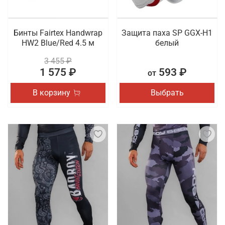
Бинты Fairtex Handwrap
Защита паха SP GGX-H1
HW2 Blue/Red 4.5 м
белый
3 455 ₽
1 575 ₽
593 ₽
от
В корзину
Выбрать