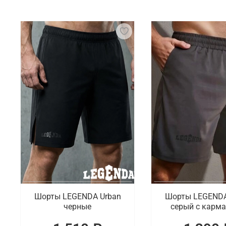
Для тайского бокса необходима специализированн
элементами являются боксерские перчатки, бинты
нагрудники для предотвращения травм.
Что мы предлагаем на выбор
Готовы предложить на выбор практичную и качест
штаны. Доступен большой ассортимент бинтов для 
Где заказать спортивную одежду и эки
В интернет-магазине Octagon Shop можно выбрать 
модели, выпуском которых занимаются проверенны
Шорты LEGENDA Urban
Шорты LEGENDA
черные
серый c карм