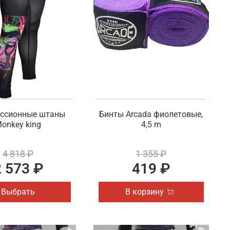
ссионные штаны
Бинты Arcada фиолетовые,
onkey king
4,5 m
4 818 ₽
1 355 ₽
2 573 ₽
419 ₽
Выбрать
В корзину