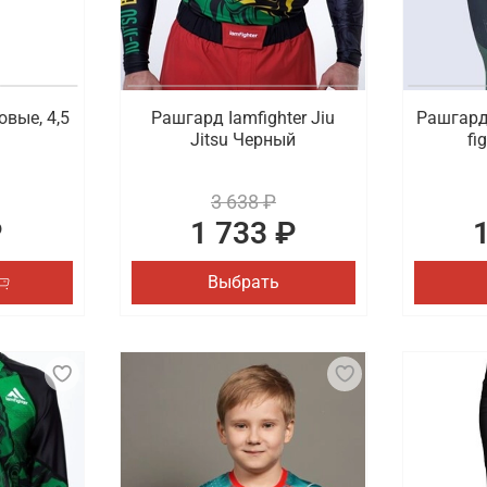
овые, 4,5
Рашгард Iamfighter Jiu
Рашгард 
Jitsu Черный
fi
3 638 ₽
₽
1 733 ₽
Выбрать