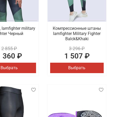
Iamfighter military
Компрессионные штаны
ghter Черный
Iamfighter Military Fighter
Balck&Khaki
2 855 ₽
3 296 ₽
1 360 ₽
1 507 ₽
Выбрать
Выбрать