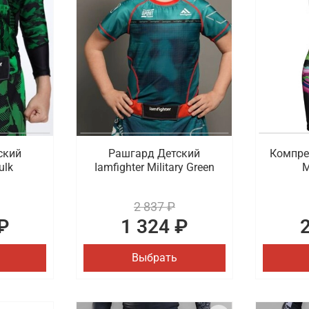
ский
Рашгард Детский
Компре
ulk
Iamfighter Military Green
M
2 837 ₽
₽
1 324 ₽
Выбрать