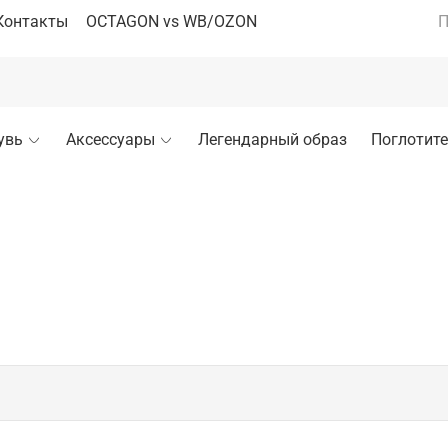
Контакты
OCTAGON vs WB/OZON
П
увь
Аксессуары
Легендарный образ
Поглотите
го бокса