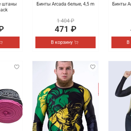
е штаны
Бинты Arcada белые, 4,5 m
Бинты Ar
lack
1 404 ₽
₽
471 ₽
В корзину
В