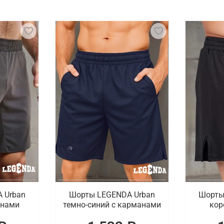
ая экипировка, которая обеспечивает защиту и комфорт в
 для рук и шорты, выполненные из легких и дышащих мате
венную одежду для спорта. В наличии тренировочные шор
бокса, боксерских кап и защитных элементов для паха.
пировку для тайского бокса с доставкой в 
и купить спортивные товары для тайского бокса. В налич
е бренды. Гарантируется быстрая доставка оформленных
 Urban
Шорты LEGENDA Urban
Шорты
анами
темно-синий с карманами
кор