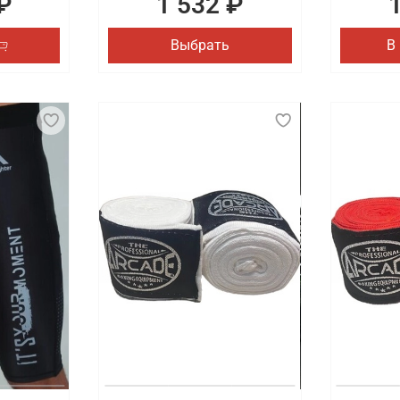
₽
1 532 ₽
Выбрать
В