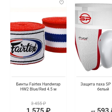
Бинты Fairtex Handwrap
Защита паха SP
HW2 Blue/Red 4.5 м
белый
3 455 ₽
1 575 ₽
593 
от