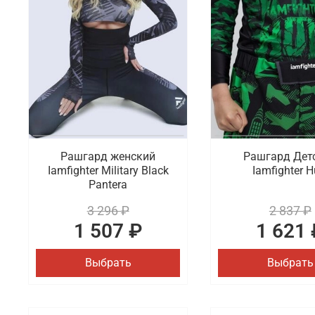
Рашгард женский
Рашгард Дет
Iamfighter Military Black
Iamfighter H
Pantera
3 296 ₽
2 837 ₽
1 507 ₽
1 621 
Выбрать
Выбрать