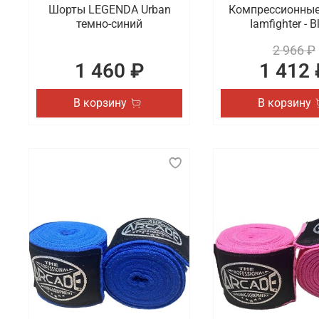
Шорты LEGENDA Urban
Компрессионны
темно-синий
Iamfighter - B
2 966 ₽
1 460 ₽
1 412 
В корзину
В корзину