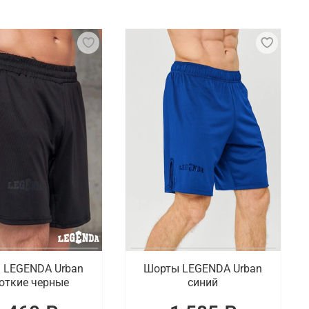
о время спаррингов и тренировок. Основными
риалов. Также используются капы и защитные
ты с карманами и без, рашгарды и компрессионные
Шахтах
ии представлены исключительно оригинальные
 онлайн покупок по Шахтам.
 LEGENDA Urban
Шорты LEGENDA Urban
откие черные
синий