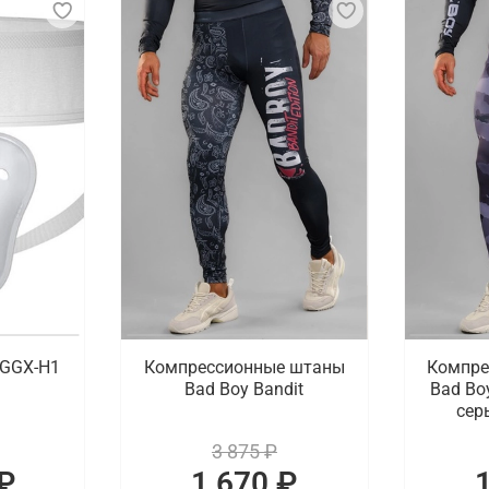
 GGX-H1
Компрессионные штаны
Компре
Bad Boy Bandit
Bad Bo
сер
3 875 ₽
₽
1 670 ₽