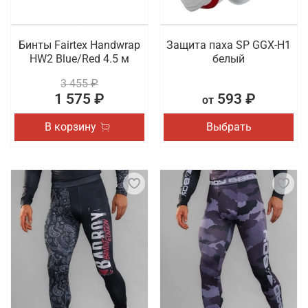
Бинты Fairtex Handwrap
Защита паха SP GGX-H1
HW2 Blue/Red 4.5 м
белый
3 455 ₽
1 575 ₽
593 ₽
от
В корзину
Выбрать