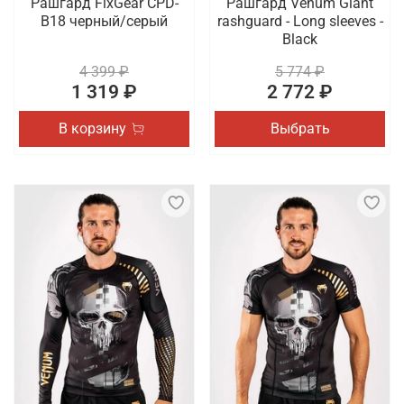
Рашгард FixGear CPD-
Рашгард Venum Giant
B18 черный/серый
rashguard - Long sleeves -
Black
4 399 ₽
5 774 ₽
1 319 ₽
2 772 ₽
В корзину
Выбрать