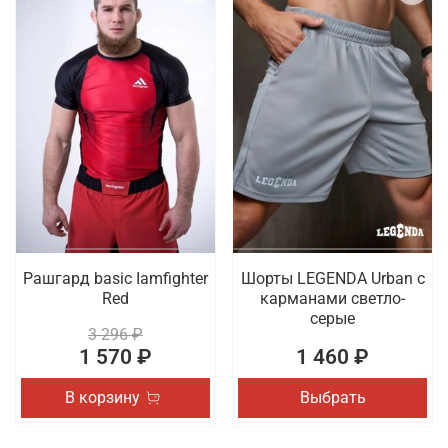
Рашгард basic Iamfighter
Шорты LEGENDA Urban c
Red
карманами светло-
серые
3 296 ₽
1 570 ₽
1 460 ₽
В корзину
Выбрать