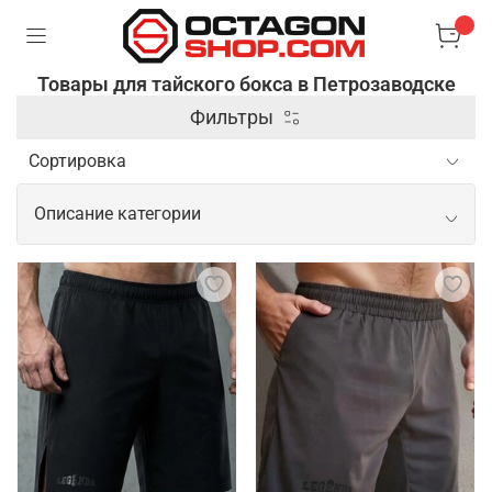
Товары для тайского бокса в Петрозаводске
Фильтры
Описание категории
Профессиональные товары для
тайского бокса
Для тайского бокса необходима
специализированная экипировка, которая
обеспечивает защиту и комфорт во время
спаррингов и тренировок. Основными элементами
являются боксерские перчатки, бинты для рук и
шорты, выполненные из легких и дышащих