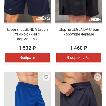
оригинальные модели, выпуском которых
занимаются проверенные бренды. Гарантируется
быстрая доставка оформленных онлайн покупок
по Петрозаводску.
Шорты LEGENDA Urban
Шорты LEGENDA Urban
темно-синий с
короткие черные
карманами
1 532 ₽
1 460 ₽
Выбрать
В корзину