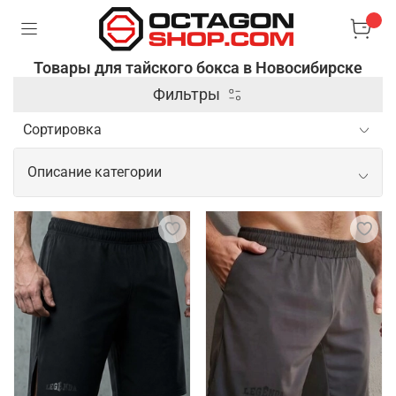
Товары для тайского бокса в Новосибирске
Фильтры
Описание категории
Профессиональные товары для
тайского бокса
Для тайского бокса необходима
специализированная экипировка, которая
обеспечивает защиту и комфорт во время
спаррингов и тренировок. Основными элементами
являются боксерские перчатки, бинты для рук и
шорты, выполненные из легких и дышащих