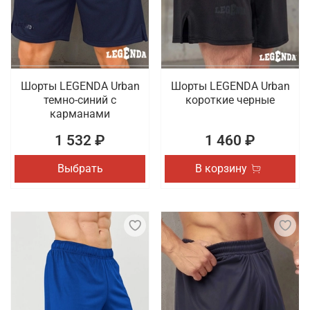
оригинальные модели, выпуском которых
занимаются проверенные бренды. Гарантируется
быстрая доставка оформленных онлайн покупок
по Новосибирску.
Шорты LEGENDA Urban
Шорты LEGENDA Urban
темно-синий с
короткие черные
карманами
1 532 ₽
1 460 ₽
Выбрать
В корзину