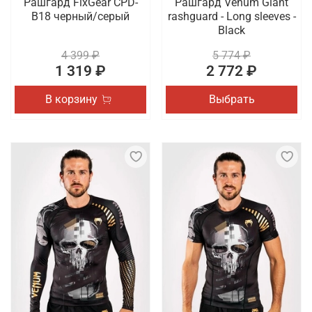
Рашгард FixGear CPD-
Рашгард Venum Giant
B18 черный/серый
rashguard - Long sleeves -
Black
4 399 ₽
5 774 ₽
1 319 ₽
2 772 ₽
В корзину
Выбрать