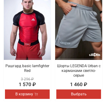
Рашгард basic Iamfighter
Шорты LEGENDA Urban c
Red
карманами светло-
серые
3 296 ₽
1 570 ₽
1 460 ₽
В корзину
Выбрать