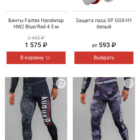
Бинты Fairtex Handwrap
Защита паха SP GGX-H1
HW2 Blue/Red 4.5 м
белый
3 455 ₽
1 575 ₽
593 ₽
от
В корзину
Выбрать