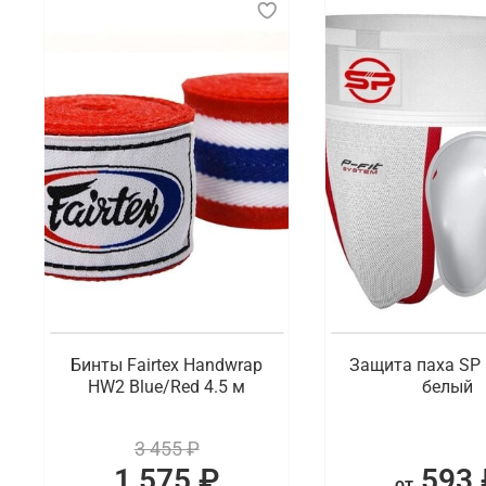
Бинты Fairtex Handwrap
Защита паха SP
HW2 Blue/Red 4.5 м
белый
3 455 ₽
1 575 ₽
593 
от