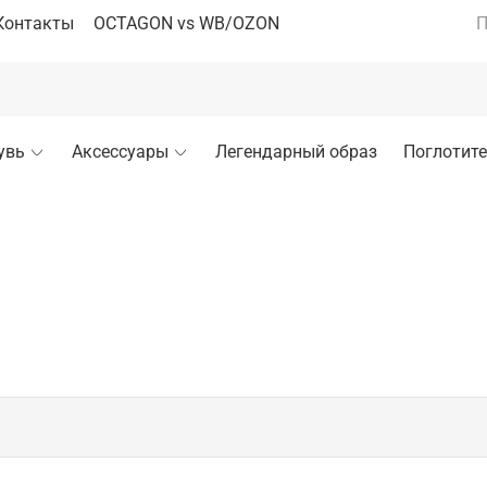
Контакты
OCTAGON vs WB/OZON
П
увь
Аксессуары
Легендарный образ
Поглотите
го бокса