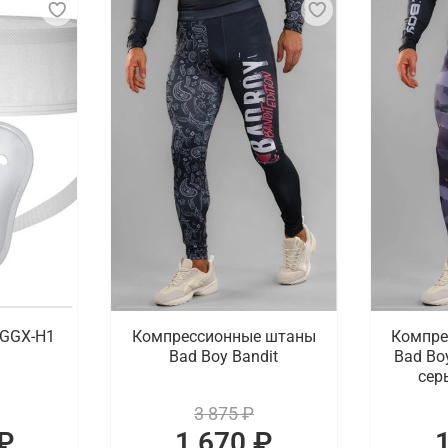
 GGX-H1
Компрессионные штаны
Компре
Bad Boy Bandit
Bad Bo
сер
3 875 ₽
₽
1 670 ₽