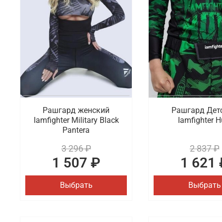
Рашгард женский
Рашгард Дет
Iamfighter Military Black
Iamfighter H
Pantera
3 296 ₽
2 837 ₽
1 507 ₽
1 621 
Выбрать
Выбрать