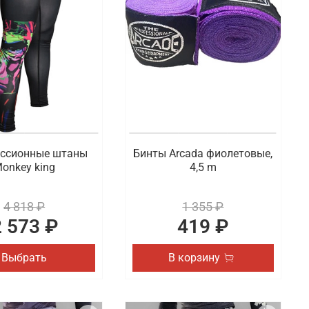
ссионные штаны
Бинты Arcada фиолетовые,
onkey king
4,5 m
4 818 ₽
1 355 ₽
2 573 ₽
419 ₽
Выбрать
В корзину