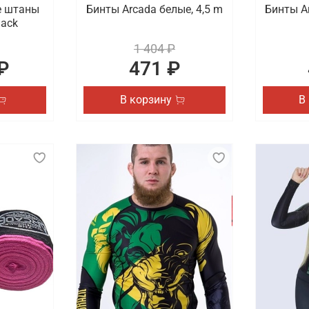
е штаны
Бинты Arcada белые, 4,5 m
Бинты Ar
lack
1 404 ₽
₽
471 ₽
В корзину
В