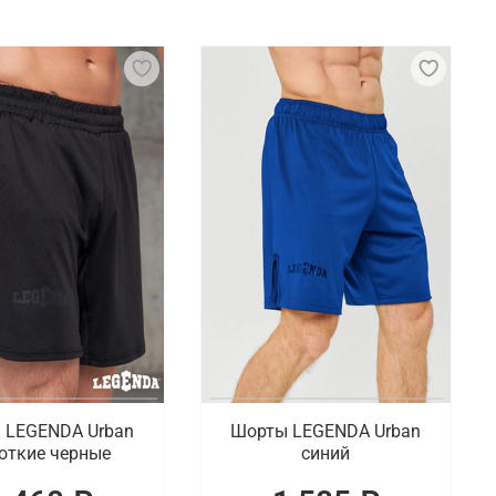
о время спаррингов и тренировок. Основными
риалов. Также используются капы и защитные
ты с карманами и без, рашгарды и компрессионные
Ангарске
ии представлены исключительно оригинальные
онлайн покупок по Ангарску.
 LEGENDA Urban
Шорты LEGENDA Urban
откие черные
синий