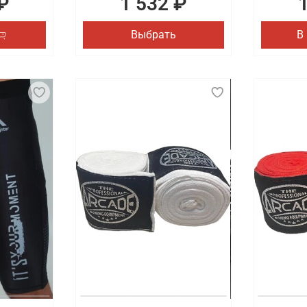
₽
1 532 ₽
Выбрать
В