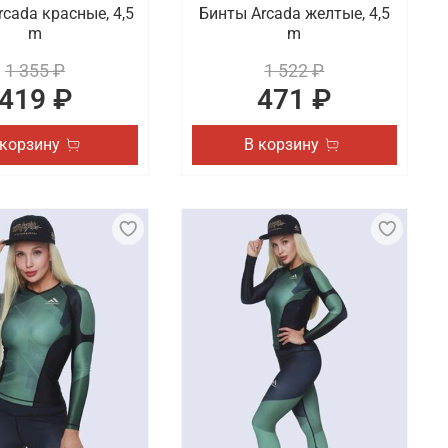
cada красные, 4,5
Бинты Arcada желтые, 4,5
m
m
1 355 ₽
1 522 ₽
419 ₽
471 ₽
 корзину
В корзину