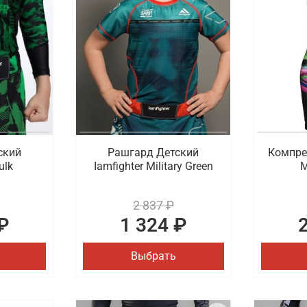
ский
Рашгард Детский
Компре
ulk
Iamfighter Military Green
M
2 837 ₽
₽
1 324 ₽
Выбрать