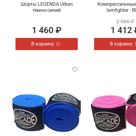
Шорты LEGENDA Urban
Компрессионны
темно-синий
Iamfighter - B
2 966 ₽
1 460 ₽
1 412 
В корзину
В корзину