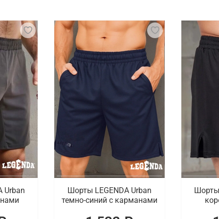
ая экипировка, которая обеспечивает защиту и комфорт в
 для рук и шорты, выполненные из легких и дышащих мате
венную одежду для спорта. В наличии тренировочные шор
бокса, боксерских кап и защитных элементов для паха.
пировку для тайского бокса с доставкой в 
и купить спортивные товары для тайского бокса. В налич
е бренды. Гарантируется быстрая доставка оформленных 
 Urban
Шорты LEGENDA Urban
Шорты
анами
темно-синий с карманами
кор