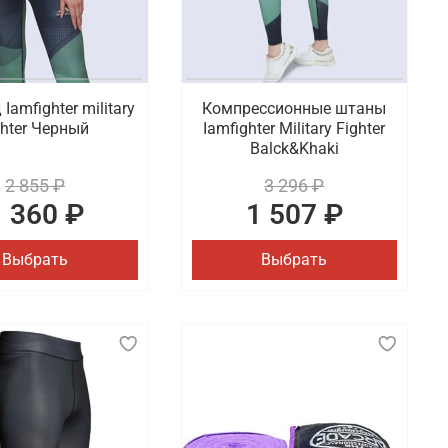
Iamfighter military
Компрессионные штаны
ghter Черный
Iamfighter Military Fighter
Balck&Khaki
2 855 ₽
3 296 ₽
1 360 ₽
1 507 ₽
Выбрать
Выбрать