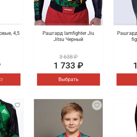
овые, 4,5
Рашгард Iamfighter Jiu
Рашгард 
Jitsu Черный
fi
3 638 ₽
₽
1 733 ₽
Выбрать