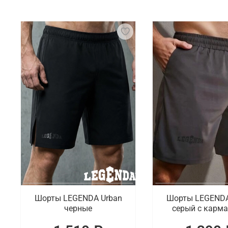
Для тайского бокса необходима специализированн
элементами являются боксерские перчатки, бинты
нагрудники для предотвращения травм.
Что мы предлагаем на выбор
Готовы предложить на выбор практичную и качест
штаны. Доступен большой ассортимент бинтов для 
Где заказать спортивную одежду и эки
В интернет-магазине Octagon Shop можно выбрать 
модели, выпуском которых занимаются проверенны
Шорты LEGENDA Urban
Шорты LEGENDA
черные
серый c карм