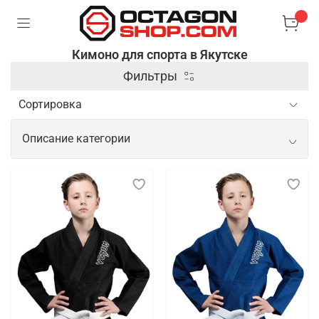
Кимоно для спорта в Якутске
Фильтры
Описание категории
Спортивное кимоно для тренировок и
показательных выступлений
Спортивное кимоно — это специальная одежда,
используемая в боевых искусствах и
единоборствах, таких как дзюдо, карате, айкидо и
бразильское джиу-джитсу. Оно изготавливается из
плотной и прочной ткани, которая выдерживает
интенсивные нагрузки и частые захваты,