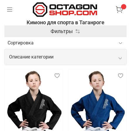
Кимоно для спорта в Таганроге
Фильтры
Описание категории
Спортивное кимоно для тренировок и
показательных выступлений
Спортивное кимоно — это специальная одежда,
используемая в боевых искусствах и
единоборствах, таких как дзюдо, карате, айкидо и
бразильское джиу-джитсу. Оно изготавливается из
плотной и прочной ткани, которая выдерживает
интенсивные нагрузки и частые захваты,