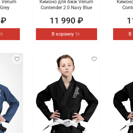
ж Venum
Кимоно для бжж Venum
Кимоно
 Grey
Contender 2.0 Navy Blue
Cont
 ₽
11 990 ₽
1
В корзину
В