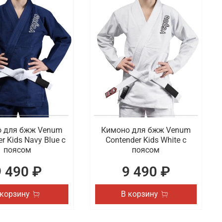
 для бжж Venum
Кимоно для бжж Venum
r Kids Navy Blue с
Contender Kids White с
поясом
поясом
9 490 ₽
9 490 ₽
 корзину
В корзину