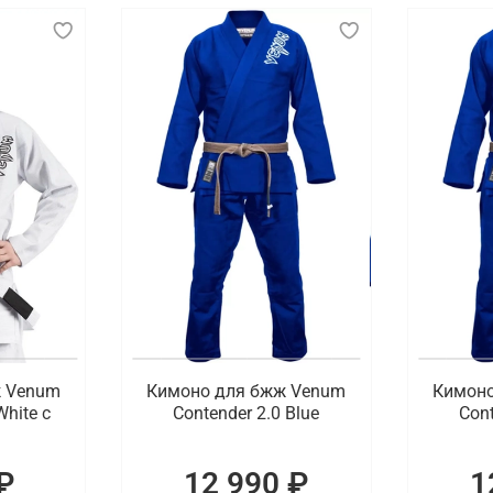
ж Venum
Кимоно для бжж Venum
Кимоно
White с
Contender 2.0 Blue
Cont
₽
12 990 ₽
1