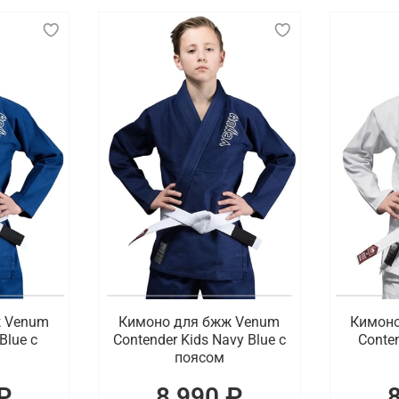
льзуемая в боевых искусствах и единоборствах, таких как
 ткани, которая выдерживает интенсивные нагрузки и час
тличающиеся по материалу, плотности и крою в зависимос
ть захваты и броски, тогда как карате кимоно легче и то
специальные вставки для долговечности. Цвета одежды дл
иальные нашивки и вышивки, отражающие принадлежность к
обной доставкой по Симферополю
портивное кимоно для взрослых и детей. Готовы предложи
 оперативная доставка заказов по Симферополю.
ж Venum
Кимоно для бжж Venum
Кимоно
Blue с
Contender Kids Navy Blue с
Conten
поясом
₽
8 990 ₽