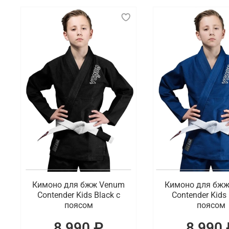
Спортивное кимоно — это специальная одежда, испо
джитсу. Оно изготавливается из плотной и прочной
движений спортсмену.
Что мы предлагаем на выбор
Существуют различные виды спортивных кимоно, о
кимоно более плотное и тяжелое, чтобы выдержива
джиу-джитсу кимоно часто имеют усиленные швы и 
черного, а также такие модели могут иметь спец
Где заказать кимоно для спорта с уд
В интернет-магазине Octagon Shop можно купить с
отличается высоким качеством пошива. Возможна
Кимоно для бжж Venum
Кимоно для бж
Contender Kids Black с
Contender Kids 
поясом
поясом
8 990 ₽
8 990 