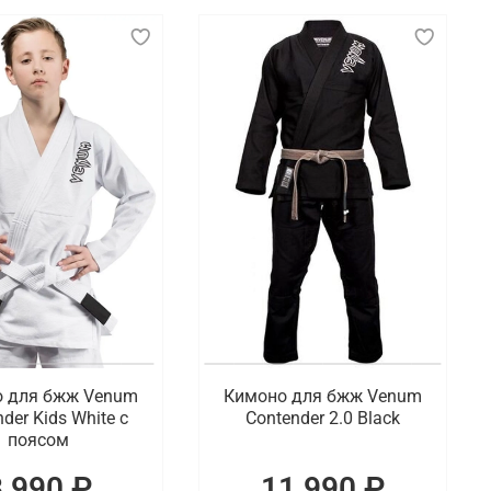
 дзюдо, карате, айкидо и бразильское джиу-
тые захваты, обеспечивает комфорт и свободу
ти от вида единоборства. Например, дзюдо
ньше для большей подвижности. В бразильском
я спорта варьируются от белого и синего до
 клубу или федерации.
ть на выбор фирменную одежду для спорта, которая
 для бжж Venum
Кимоно для бжж Venum
der Kids White с
Contender 2.0 Black
поясом
8 990 ₽
11 990 ₽