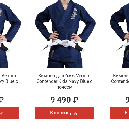
ж Venum
Кимоно для бжж Venum
Кимоно
vy Blue с
Contender Kids Navy Blue с
Contende
поясом
₽
9 490 ₽
В корзину
В