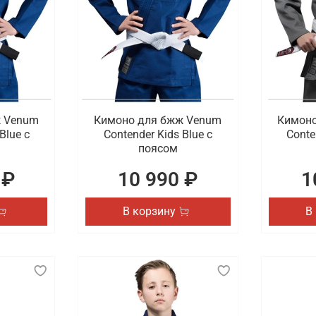
ж Venum
Кимоно для бжж Venum
Кимоно
Blue с
Contender Kids Blue с
Conte
поясом
 ₽
10 990 ₽
1
В корзину
В