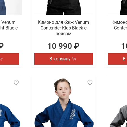
ж Venum
Кимоно для бжж Venum
Кимоно
ht Blue с
Contender Kids Black с
Conten
поясом
₽
10 990 ₽
1
В корзину
В