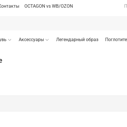
Контакты
OCTAGON vs WB/OZON
П
увь
Аксессуары
Легендарный образ
Поглотите
е
 показательных выступлений