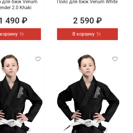
 для бжж Venum
Пояс для бжж Venum White
ender 2.0 Khaki
1 490 ₽
2 590 ₽
 корзину
В корзину