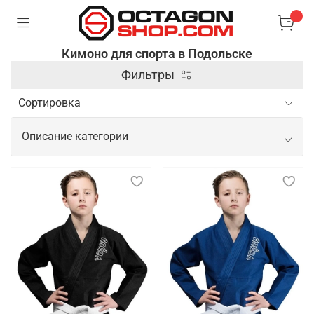
Кимоно для спорта в Подольске
Фильтры
Описание категории
Спортивное кимоно для тренировок и
показательных выступлений
Спортивное кимоно — это специальная одежда,
используемая в боевых искусствах и
единоборствах, таких как дзюдо, карате, айкидо и
бразильское джиу-джитсу. Оно изготавливается из
плотной и прочной ткани, которая выдерживает
интенсивные нагрузки и частые захваты,