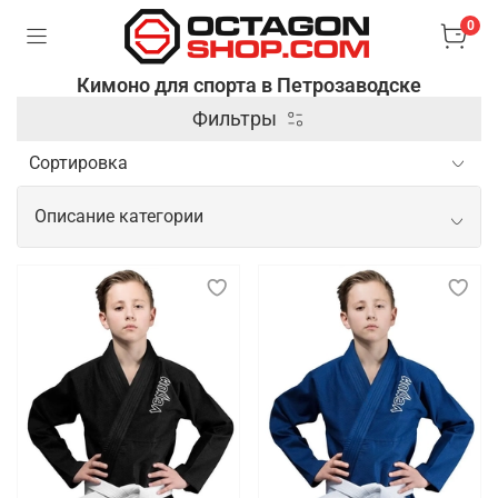
0
Кимоно для спорта в Петрозаводске
Фильтры
Описание категории
Спортивное кимоно для тренировок и
показательных выступлений
Спортивное кимоно — это специальная одежда,
используемая в боевых искусствах и
единоборствах, таких как дзюдо, карате, айкидо и
бразильское джиу-джитсу. Оно изготавливается из
плотной и прочной ткани, которая выдерживает
интенсивные нагрузки и частые захваты,