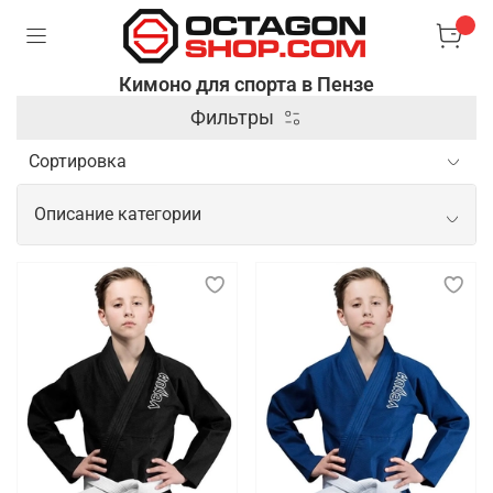
Кимоно для спорта в Пензе
Фильтры
Описание категории
Спортивное кимоно для тренировок и
показательных выступлений
Спортивное кимоно — это специальная одежда,
используемая в боевых искусствах и
единоборствах, таких как дзюдо, карате, айкидо и
бразильское джиу-джитсу. Оно изготавливается из
плотной и прочной ткани, которая выдерживает
интенсивные нагрузки и частые захваты,