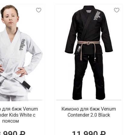
 дзюдо, карате, айкидо и бразильское джиу-
тые захваты, обеспечивает комфорт и свободу
ти от вида единоборства. Например, дзюдо
ньше для большей подвижности. В бразильском
я спорта варьируются от белого и синего до
 клубу или федерации.
ть на выбор фирменную одежду для спорта, которая
 для бжж Venum
Кимоно для бжж Venum
der Kids White с
Contender 2.0 Black
поясом
8 990 ₽
11 990 ₽