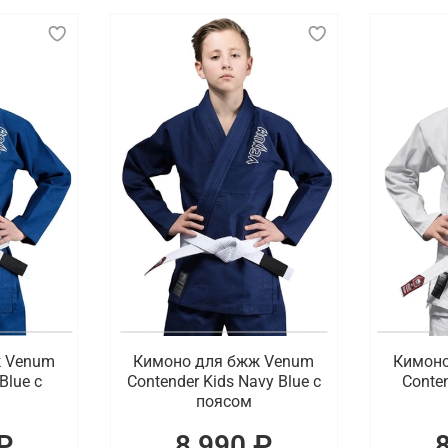
льзуемая в боевых искусствах и единоборствах, таких как
 ткани, которая выдерживает интенсивные нагрузки и час
тличающиеся по материалу, плотности и крою в зависимос
ть захваты и броски, тогда как карате кимоно легче и то
специальные вставки для долговечности. Цвета одежды дл
иальные нашивки и вышивки, отражающие принадлежность к
бной доставкой по Орлу
портивное кимоно для взрослых и детей. Готовы предложи
оперативная доставка заказов по Орлу.
ж Venum
Кимоно для бжж Venum
Кимоно
Blue с
Contender Kids Navy Blue с
Conten
поясом
₽
8 990 ₽