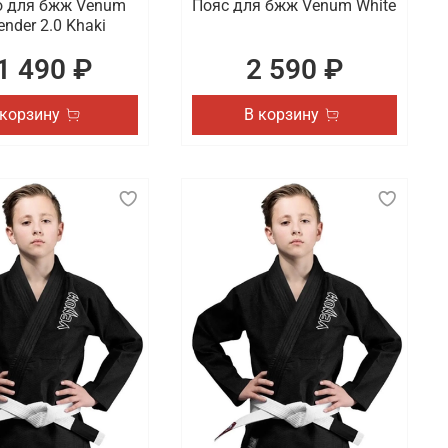
 для бжж Venum
Пояс для бжж Venum White
ender 2.0 Khaki
1 490 ₽
2 590 ₽
 корзину
В корзину