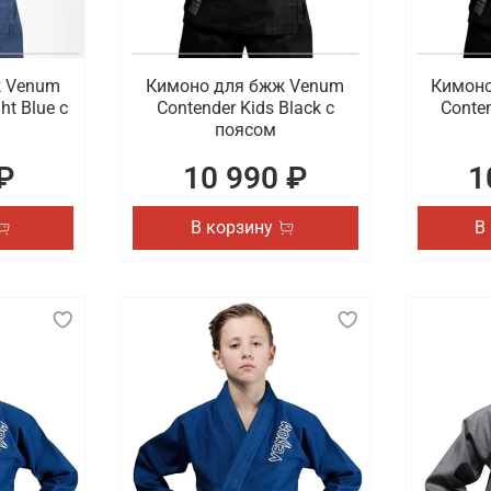
ж Venum
Кимоно для бжж Venum
Кимоно
ht Blue с
Contender Kids Black с
Conten
поясом
₽
10 990 ₽
1
В корзину
В