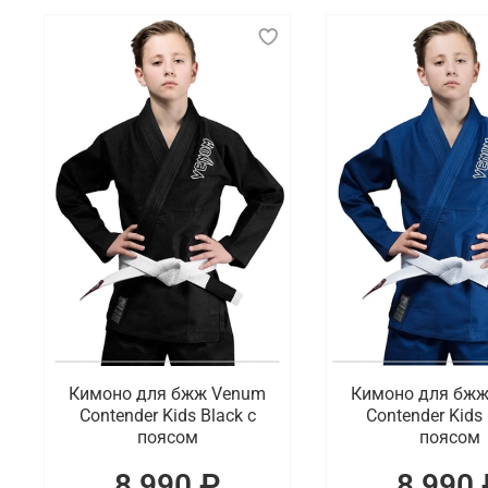
Спортивное кимоно — это специальная одежда, испо
джитсу. Оно изготавливается из плотной и прочной
движений спортсмену.
Что мы предлагаем на выбор
Существуют различные виды спортивных кимоно, о
кимоно более плотное и тяжелое, чтобы выдержива
джиу-джитсу кимоно часто имеют усиленные швы и 
черного, а также такие модели могут иметь спец
Где заказать кимоно для спорта с удо
В интернет-магазине Octagon Shop можно купить с
отличается высоким качеством пошива. Возможна 
Кимоно для бжж Venum
Кимоно для бж
Contender Kids Black с
Contender Kids 
поясом
поясом
8 990 ₽
8 990 