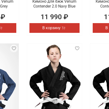
ж Venum
Кимоно для бжж Venum
Кимоно
 Grey
Contender 2.0 Navy Blue
Cont
 ₽
11 990 ₽
1
В корзину
В