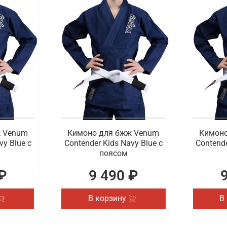
ж Venum
Кимоно для бжж Venum
Кимоно
vy Blue с
Contender Kids Navy Blue с
Contende
поясом
₽
9 490 ₽
В корзину
В