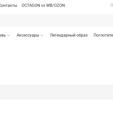
Контакты
OCTAGON vs WB/OZON
П
увь
Аксессуары
Легендарный образ
Поглотите
 показательных выступлений