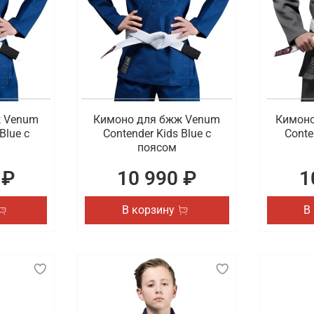
ж Venum
Кимоно для бжж Venum
Кимоно
Blue с
Contender Kids Blue с
Conte
поясом
 ₽
10 990 ₽
1
В корзину
В