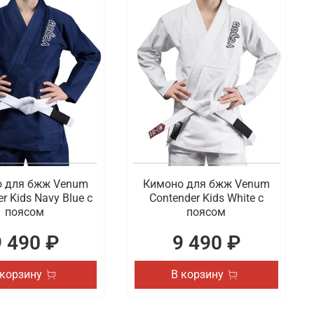
 для бжж Venum
Кимоно для бжж Venum
r Kids Navy Blue с
Contender Kids White с
поясом
поясом
9 490 ₽
9 490 ₽
 корзину
В корзину