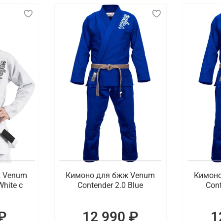
ж Venum
Кимоно для бжж Venum
Кимоно
White с
Contender 2.0 Blue
Cont
₽
12 990 ₽
1