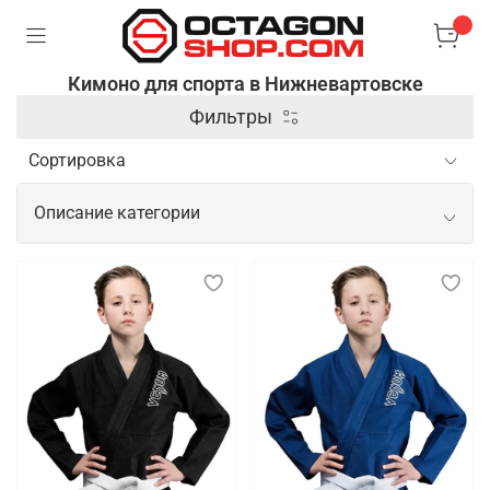
Кимоно для спорта в Нижневартовске
Фильтры
Описание категории
Спортивное кимоно для тренировок и
показательных выступлений
Спортивное кимоно — это специальная одежда,
используемая в боевых искусствах и
единоборствах, таких как дзюдо, карате, айкидо и
бразильское джиу-джитсу. Оно изготавливается из
плотной и прочной ткани, которая выдерживает
интенсивные нагрузки и частые захваты,