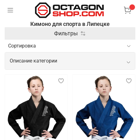
Кимоно для спорта в Липецке
Фильтры
Описание категории
Спортивное кимоно для тренировок и
показательных выступлений
Спортивное кимоно — это специальная одежда,
используемая в боевых искусствах и
единоборствах, таких как дзюдо, карате, айкидо и
бразильское джиу-джитсу. Оно изготавливается из
плотной и прочной ткани, которая выдерживает
интенсивные нагрузки и частые захваты,