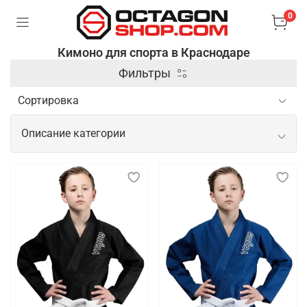
0
Кимоно для спорта в Краснодаре
Фильтры
Описание категории
Спортивное кимоно для тренировок и
показательных выступлений
Спортивное кимоно — это специальная одежда,
используемая в боевых искусствах и
единоборствах, таких как дзюдо, карате, айкидо и
бразильское джиу-джитсу. Оно изготавливается из
плотной и прочной ткани, которая выдерживает
интенсивные нагрузки и частые захваты,