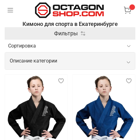
Кимоно для спорта в Екатеринбурге
Фильтры
Описание категории
Спортивное кимоно для тренировок и
показательных выступлений
Спортивное кимоно — это специальная одежда,
используемая в боевых искусствах и
единоборствах, таких как дзюдо, карате, айкидо и
бразильское джиу-джитсу. Оно изготавливается из
плотной и прочной ткани, которая выдерживает
интенсивные нагрузки и частые захваты,