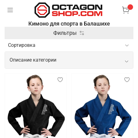
Кимоно для спорта в Балашихе
Фильтры
Описание категории
Спортивное кимоно для тренировок и
показательных выступлений
Спортивное кимоно — это специальная одежда,
используемая в боевых искусствах и
единоборствах, таких как дзюдо, карате, айкидо и
бразильское джиу-джитсу. Оно изготавливается из
плотной и прочной ткани, которая выдерживает
интенсивные нагрузки и частые захваты,