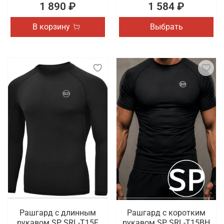
1 890 ₽
1 584 ₽
В корзину
Выбрать
Рашгард с длинным
Рашгард с коротким
рукавом SP SRL-T15F
рукавом SP SRL-T15BH