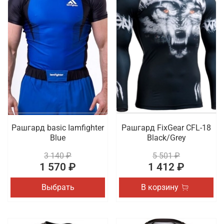
Рашгард basic Iamfighter
Рашгард FixGear CFL-18
Blue
Black/Grey
3 140 ₽
5 501 ₽
1 570 ₽
1 412 ₽
Выбрать
В корзину