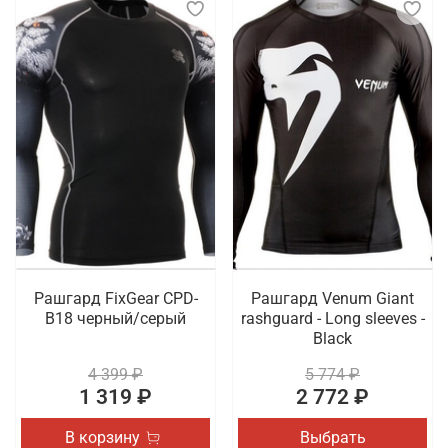
Рашгард FixGear CPD-
Рашгард Venum Giant
B18 черный/серый
rashguard - Long sleeves -
Black
4 399 ₽
5 774 ₽
1 319 ₽
2 772 ₽
В корзину
Выбрать