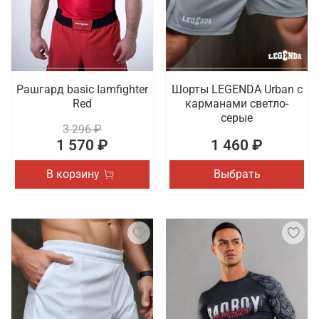
Рашгард basic Iamfighter
Шорты LEGENDA Urban c
Red
карманами светло-
серые
3 296 ₽
1 570 ₽
1 460 ₽
В корзину
Выбрать