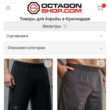
Товары для борьбы в Краснодаре
Фильтры
Описание категории
Профессиональные товары для
борьбы
В борьбе основным элементом экипировки
являются борцовки. Это легкая и прочная обувь,
обеспечивающая хорошее сцепление с покрытием
и поддержку стопы. Также важна спортивная
форма, которая плотно облегает тело и не мешает
движениям. Для защиты спортсменов