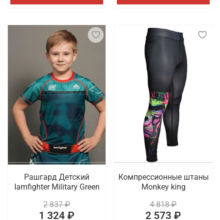
Рашгард Детский
Компрессионные штаны
Iamfighter Military Green
Monkey king
2 837 ₽
4 818 ₽
1 324 ₽
2 573 ₽