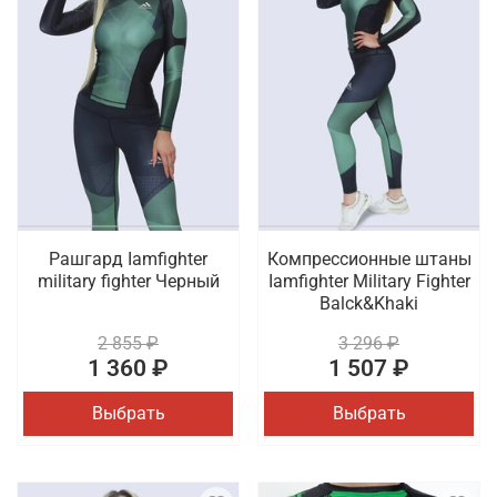
Рашгард Iamfighter
Компрессионные штаны
military fighter Черный
Iamfighter Military Fighter
Balck&Khaki
2 855 ₽
3 296 ₽
1 360 ₽
1 507 ₽
Выбрать
Выбрать