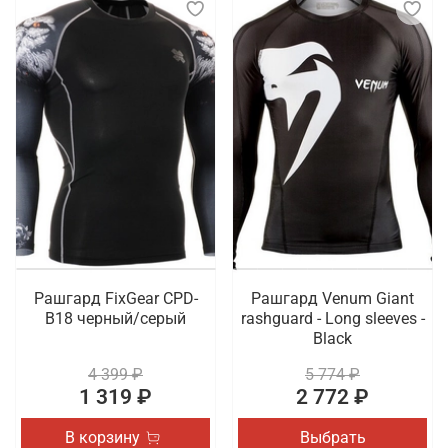
Рашгард FixGear CPD-
Рашгард Venum Giant
B18 черный/серый
rashguard - Long sleeves -
Black
4 399 ₽
5 774 ₽
1 319 ₽
2 772 ₽
В корзину
Выбрать