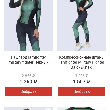
Рашгард Iamfighter
Компрессионные штаны
military fighter Черный
Iamfighter Military Fighter
Balck&Khaki
2 855 ₽
3 296 ₽
1 360 ₽
1 507 ₽
Выбрать
Выбрать