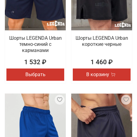
тренировок и соревнований, которая отличается
качественным пошивом. Осуществляется быстрая
доставка заказов по Дзержинску.
Шорты LEGENDA Urban
Шорты LEGENDA Urban
темно-синий с
короткие черные
карманами
1 532 ₽
1 460 ₽
Выбрать
В корзину