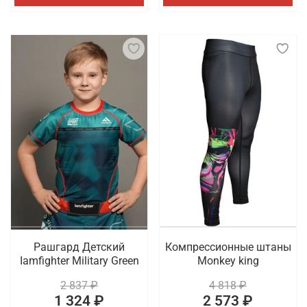
Рашгард Детский
Компрессионные штаны
Iamfighter Military Green
Monkey king
2 837 ₽
4 818 ₽
1 324 ₽
2 573 ₽