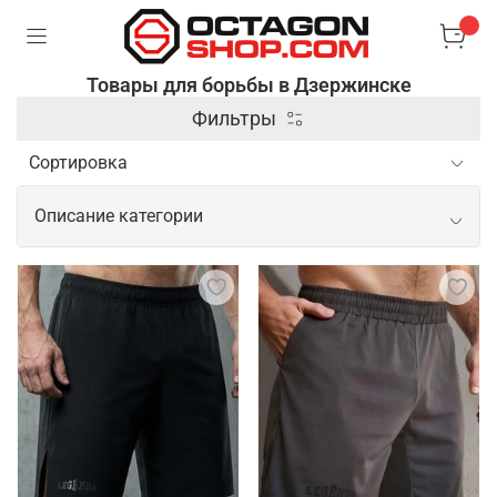
Товары для борьбы в Дзержинске
Фильтры
Описание категории
Профессиональные товары для
борьбы
В борьбе основным элементом экипировки
являются борцовки. Это легкая и прочная обувь,
обеспечивающая хорошее сцепление с покрытием
и поддержку стопы. Также важна спортивная
форма, которая плотно облегает тело и не мешает
движениям. Для защиты спортсменов