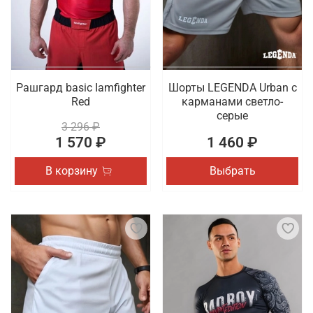
Рашгард basic Iamfighter
Шорты LEGENDA Urban c
Red
карманами светло-
серые
3 296 ₽
1 570 ₽
1 460 ₽
В корзину
Выбрать