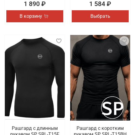
1 890 ₽
1 584 ₽
В корзину
Выбрать
Рашгард с длинным
Рашгард с коротким
рукавом SP SRL-T15F
рукавом SP SRL-T15BH