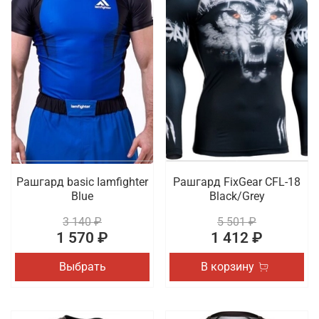
Рашгард basic Iamfighter
Рашгард FixGear CFL-18
Blue
Black/Grey
3 140 ₽
5 501 ₽
1 570 ₽
1 412 ₽
Выбрать
В корзину