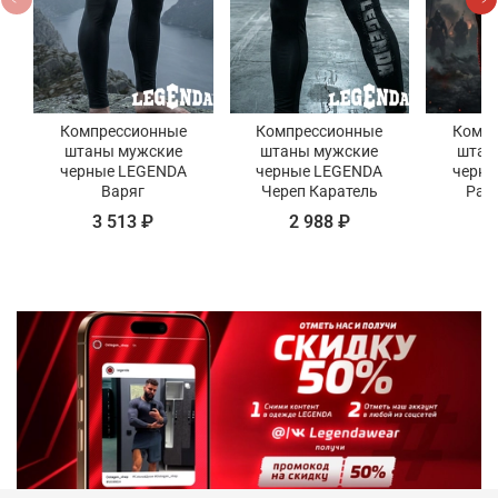
Компрессионные
Компрессионные
Компр
штаны мужские
штаны мужские
штан
черные LEGENDA
черные LEGENDA
черны
Варяг
Череп Каратель
Рат
3 513 ₽
2 988 ₽
3