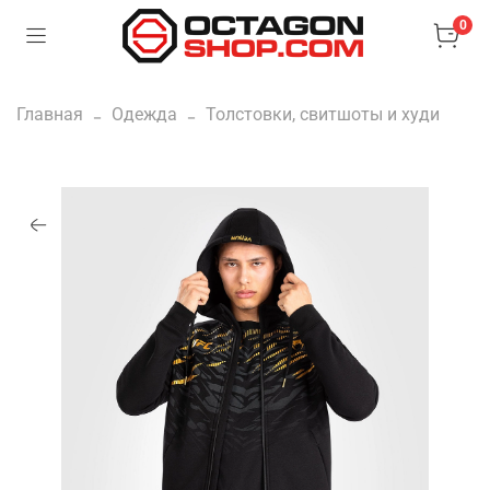
0
Главная
Одежда
Толстовки, свитшоты и худи