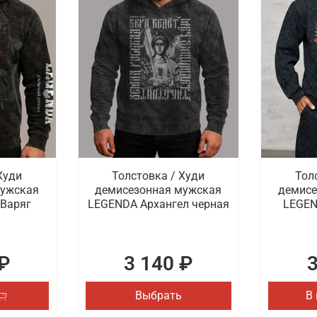
Худи
Толстовка / Худи
Тол
мужская
демисезонная мужская
демисе
 Варяг
LEGENDA Архангел черная
LEGEN
₽
3 140 ₽
Выбрать
В