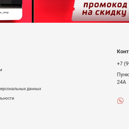
Кон
+7 (9
м
Пунк
24А
 персональных данных
льности