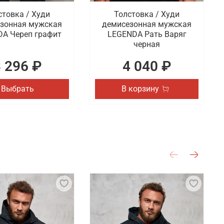
стовка / Худи
Толстовка / Худи
зонная мужская
демисезонная мужская
A Череп графит
LEGENDA Рать Варяг
черная
3 296 ₽
4 040 ₽
Выбрать
В корзину