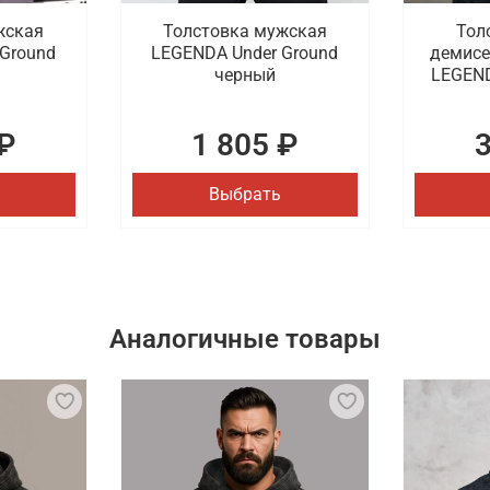
жская
Толстовка мужская
Тол
Ground
LEGENDA Under Ground
демисе
черный
LEGEND
₽
1 805 ₽
Выбрать
Аналогичные товары