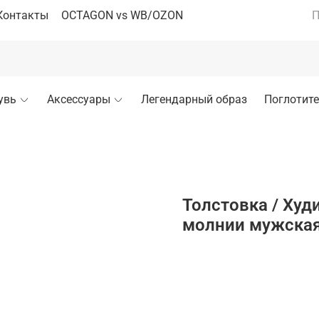
Контакты
OCTAGON vs WB/OZON
П
увь
Аксессуары
Легендарный образ
Поглотите
Толстовка / Худ
молнии мужская
В кор