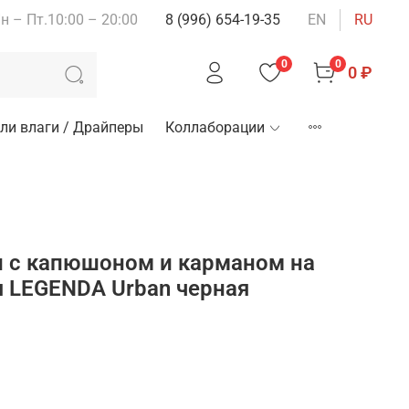
н – Пт.10:00 – 20:00
8 (996) 654-19-35
EN
RU
0
0
0 ₽
ли влаги / Драйперы
Коллаборации
и с капюшоном и карманом на
 LEGENDA Urban черная
зину