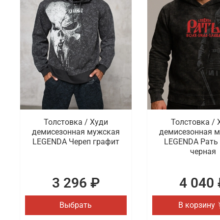
Толстовка / Худи
Толстовка / 
демисезонная мужская
демисезонная 
LEGENDA Череп графит
LEGENDA Рать
черная
3 296 ₽
4 040 
Выбрать
В корзину