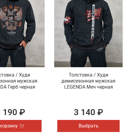
стовка / Худи
Толстовка / Худи
зонная мужская
демисезонная мужская
DA Герб черная
LEGENDA Меч черная
3 190 ₽
3 140 ₽
 корзину
Выбрать