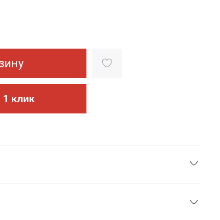
зину
 1 клик