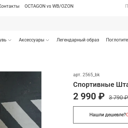
Контакты
OCTAGON vs WB/OZON
П
увь
Аксессуары
Легендарный образ
Поглотите
арт.
2565_bk
Спортивные Шта
2 990 ₽
3 790 ₽
Нашли дешевле?