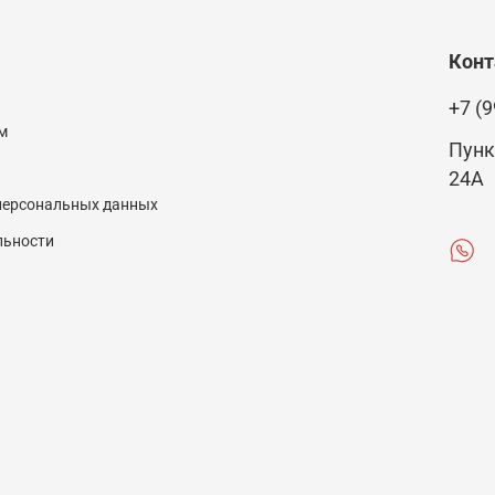
Кон
+7 (9
м
Пунк
24А
 персональных данных
льности