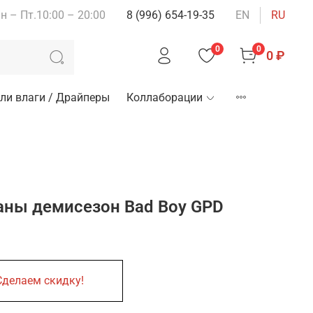
н – Пт.10:00 – 20:00
8 (996) 654-19-35
EN
RU
0
0
0 ₽
ли влаги / Драйперы
Коллаборации
ны демисезон Bad Boy GPD
Сделаем скидку!