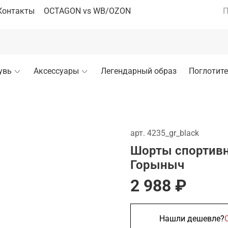
Контакты
OCTAGON vs WB/OZON
П
увь
Аксессуары
Легендарный образ
Поглотите
арт.
4235_gr_black
Шорты спортив
Горыныч
2 988 ₽
Нашли дешевле?