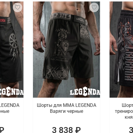
LEGENDA
Шорты для MMA LEGENDA
Шорт
рные
Варяги черные
тренир
кня
₽
3 838 ₽