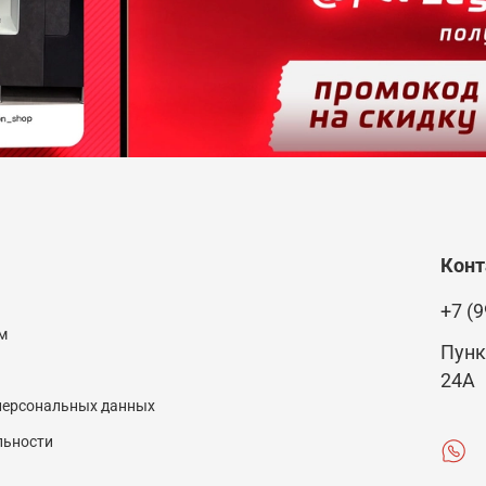
Кон
+7 (9
м
Пунк
24А
 персональных данных
льности