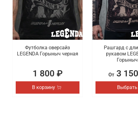
Футболка оверсайз
Рашгард с дл
LEGENDA Горыныч черная
рукавом LEG
Горыныч
1 800 ₽
3 150
От
В корзину
Выбрать