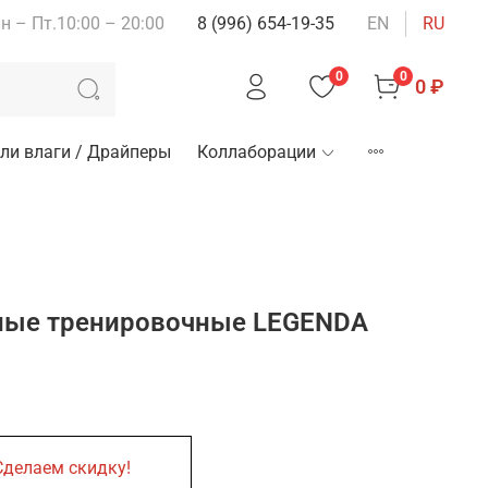
н – Пт.10:00 – 20:00
8 (996) 654-19-35
EN
RU
0
0
0 ₽
ли влаги / Драйперы
Коллаборации
ные тренировочные LEGENDA
Сделаем скидку!