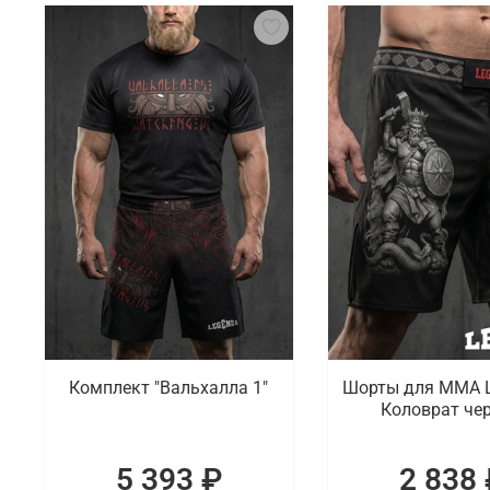
Комплект "Вальхалла 1"
Шорты для ММА 
Коловрат че
5 393 ₽
2 838 