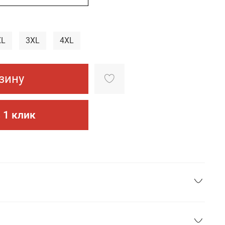
XL
3XL
4XL
зину
 1 клик