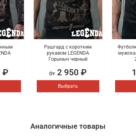
инным
Рашгард с коротким
Футболк
ENDA
рукавом LEGENDA
мужска
Горыныч черный
 ₽
2 950 ₽
От
Выбрать
Аналогичные товары