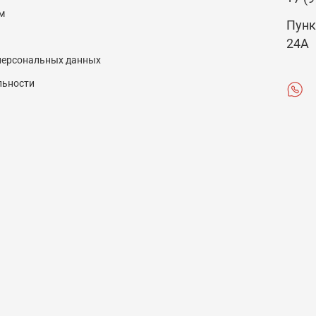
м
Пунк
24А
 персональных данных
льности