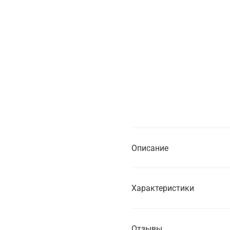
В кор
Нет в н
Купить в
от 1 часа
от 1 дня
Описание
Характеристики
Отзывы