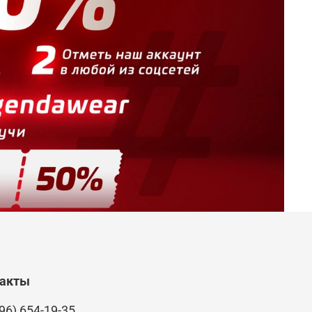
такты
96) 654-19-35