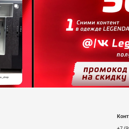
Кон
+7 (9