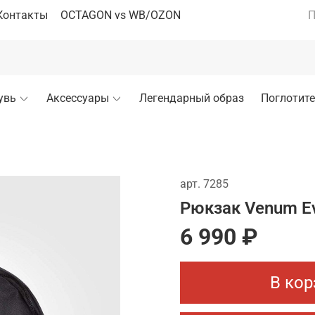
Контакты
OCTAGON vs WB/OZON
П
увь
Аксессуары
Легендарный образ
Поглотите
арт.
7285
Рюкзак Venum Evo
6 990 ₽
В кор