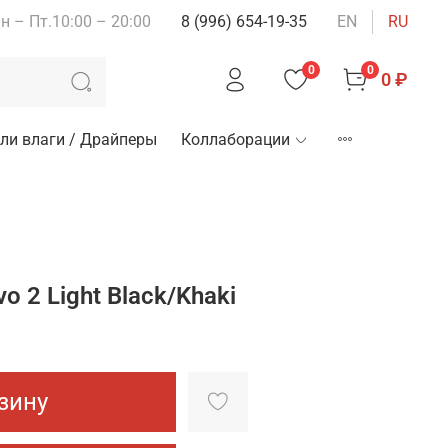
н – Пт.10:00 – 20:00
8 (996) 654-19-35
EN
RU
0
0
0 ₽
ли влаги / Драйперы
Коллаборации
 2 Light Black/Khaki
зину