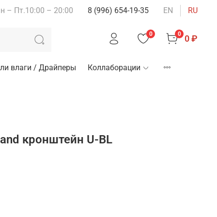
н – Пт.10:00 – 20:00
8 (996) 654-19-35
EN
RU
0
0
0 ₽
ли влаги / Драйперы
Коллаборации
land кронштейн U-BL
зину