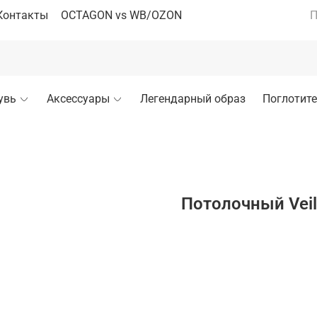
Контакты
OCTAGON vs WB/OZON
П
увь
Аксессуары
Легендарный образ
Поглотите
Потолочный Vei
В кор