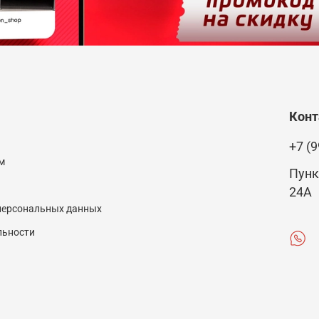
Кон
+7 (9
м
Пунк
24А
 персональных данных
льности