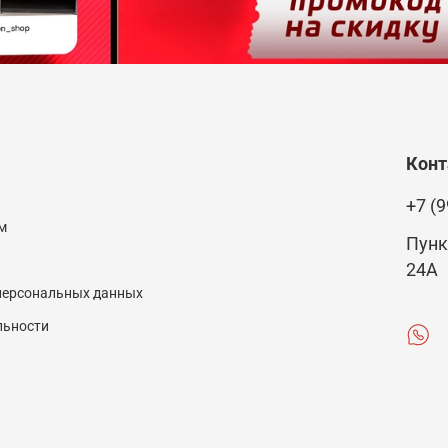
Кон
+7 (9
м
Пунк
24А
 персональных данных
льности