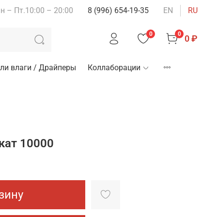
н – Пт.10:00 – 20:00
8 (996) 654-19-35
EN
RU
0
0
0 ₽
ли влаги / Драйперы
Коллаборации
кат 10000
зину