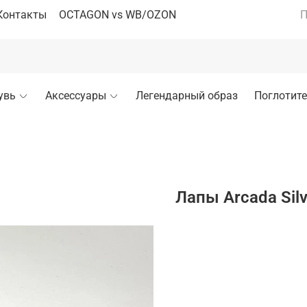
Контакты
OCTAGON vs WB/OZON
П
увь
Аксессуары
Легендарный образ
Поглотите
Лапы Arcada Silv
В кор