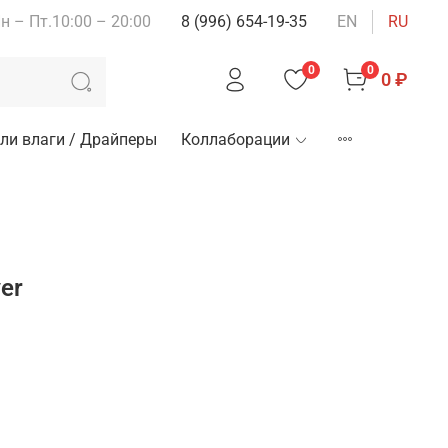
н – Пт.10:00 – 20:00
8 (996) 654-19-35
EN
RU
0
0
0 ₽
ли влаги / Драйперы
Коллаборации
er
зину