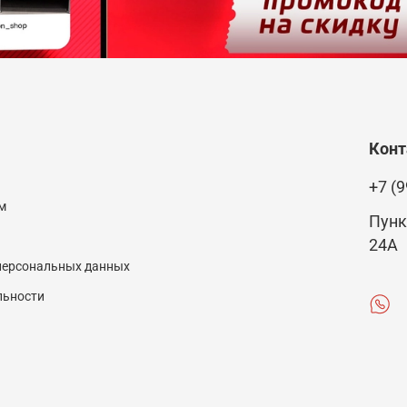
Кон
+7 (9
м
Пунк
24А
 персональных данных
льности