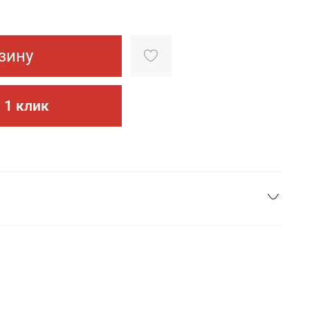
зину
 1 клик