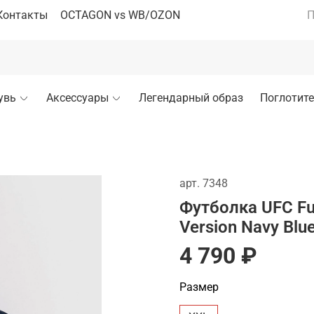
Контакты
OCTAGON vs WB/OZON
П
увь
Аксессуары
Легендарный образ
Поглотите
арт.
7348
Футболка UFC Fus
Version Navy Blu
4 790 ₽
Размер