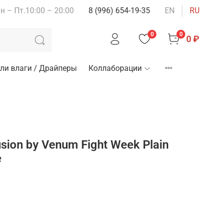
н – Пт.10:00 – 20:00
8 (996) 654-19-35
EN
RU
0
0
0 ₽
ли влаги / Драйперы
Коллаборации
ion by Venum Fight Week Plain
e