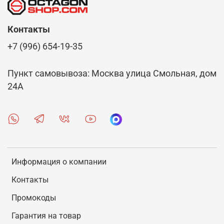
В интернет-магазине Octagon Shop есть
возможность выбрать и купить спортивные
Контакты
шлепки. Для покупателей представлена на выбор
+7 (996) 654-19-35
качественная обувь для спорта, выпуском
которой занимаются проверенные бренды.
Осуществляется удобная доставка заказов по
Пункт самовывоза: Москва улица Смольная, дом
Троицку.
24А
Информация о компании
Контакты
Промокоды
Гарантия на товар