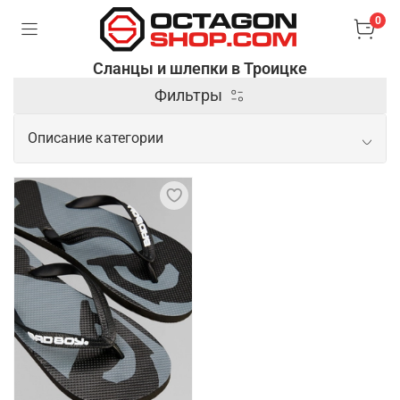
0
Сланцы и шлепки в Троицке
Фильтры
Описание категории
Практичные сланцы и шлепки на
каждый день
Спортивные шлепки – это удобная и практичная
обувь, предназначенная для активного отдыха,
тренировок и повседневного ношения в теплое
время года. Они изготавливаются из легких и
водостойких материалов (резина, EVA или
синтетический каучук), обеспечивают комфорт и
защиту стопы при контакте с водой или влажными
поверхностями. Сланцы – это разновидность