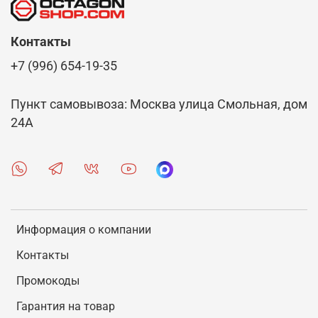
В интернет-магазине Octagon Shop есть
возможность выбрать и купить спортивные
Контакты
шлепки. Для покупателей представлена на выбор
+7 (996) 654-19-35
качественная обувь для спорта, выпуском
которой занимаются проверенные бренды.
Осуществляется удобная доставка заказов по
Пункт самовывоза: Москва улица Смольная, дом
Шелехову.
24А
Информация о компании
Контакты
Промокоды
Гарантия на товар