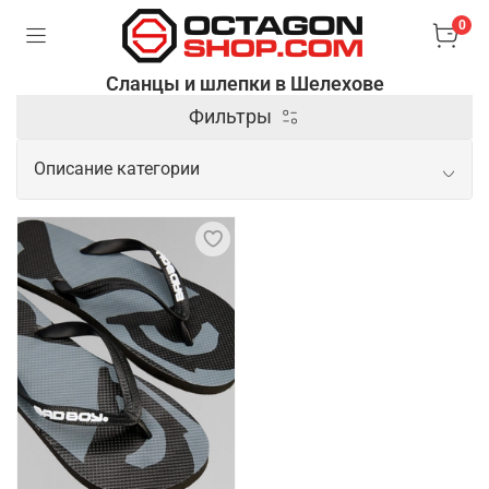
0
Сланцы и шлепки в Шелехове
Фильтры
Описание категории
Практичные сланцы и шлепки на
каждый день
Спортивные шлепки – это удобная и практичная
обувь, предназначенная для активного отдыха,
тренировок и повседневного ношения в теплое
время года. Они изготавливаются из легких и
водостойких материалов (резина, EVA или
синтетический каучук), обеспечивают комфорт и
защиту стопы при контакте с водой или влажными
поверхностями. Сланцы – это разновидность