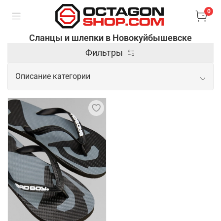
0
Сланцы и шлепки в Новокуйбышевске
Фильтры
Описание категории
Практичные сланцы и шлепки на
каждый день
Спортивные шлепки – это удобная и практичная
обувь, предназначенная для активного отдыха,
тренировок и повседневного ношения в теплое
время года. Они изготавливаются из легких и
водостойких материалов (резина, EVA или
синтетический каучук), обеспечивают комфорт и
защиту стопы при контакте с водой или влажными
поверхностями. Сланцы – это разновидность