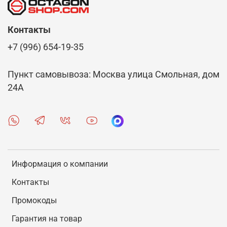
В интернет-магазине Octagon Shop есть
возможность выбрать и купить спортивные
Контакты
шлепки. Для покупателей представлена на выбор
+7 (996) 654-19-35
качественная обувь для спорта, выпуском
которой занимаются проверенные бренды.
Осуществляется удобная доставка заказов по
Пункт самовывоза: Москва улица Смольная, дом
Новокуйбышевску.
24А
Информация о компании
Контакты
Промокоды
Гарантия на товар