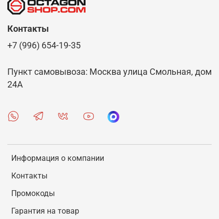
В интернет-магазине Octagon Shop есть
возможность выбрать и купить спортивные
Контакты
шлепки. Для покупателей представлена на выбор
+7 (996) 654-19-35
качественная обувь для спорта, выпуском
которой занимаются проверенные бренды.
Осуществляется удобная доставка заказов по
Пункт самовывоза: Москва улица Смольная, дом
Кумертау.
24А
Информация о компании
Контакты
Промокоды
Гарантия на товар