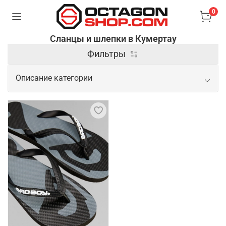
0
Сланцы и шлепки в Кумертау
Фильтры
Описание категории
Практичные сланцы и шлепки на
каждый день
Спортивные шлепки – это удобная и практичная
обувь, предназначенная для активного отдыха,
тренировок и повседневного ношения в теплое
время года. Они изготавливаются из легких и
водостойких материалов (резина, EVA или
синтетический каучук), обеспечивают комфорт и
защиту стопы при контакте с водой или влажными
поверхностями. Сланцы – это разновидность