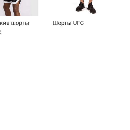
кие шорты
Шорты UFC
е