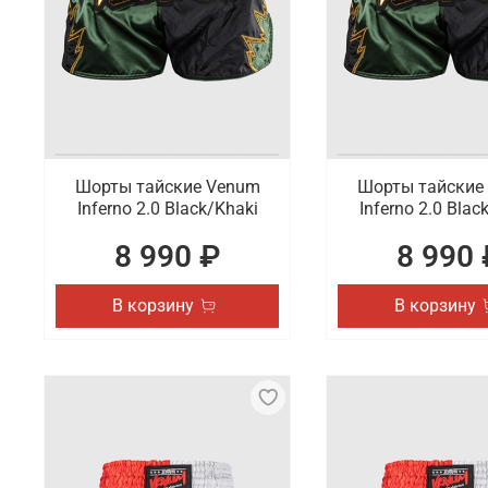
карманами, которые расширяют их функциональн
Продажа шорт для кроссфита высокого
В интернет-магазине Octagon Shop можно купить ш
которые занимают место лидера на рынке в своей 
Шорты тайские Venum
Шорты тайские
Inferno 2.0 Black/Khaki
Inferno 2.0 Blac
8 990 ₽
8 990 
В корзину
В корзину