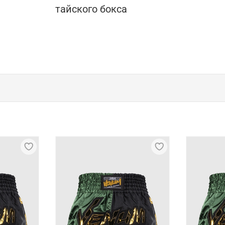
тайского бокса
ий кроссфитом
ая одежда, которая позволяет заниматься спортом без д
ального или начинающего спортсмена. Специализированн
можность чувствовать себя максимально уверенно и свобо
ейки
фитом, отличаются качественным пошивом. Для них подби
храняют первоначальную форму и презентабельный внешни