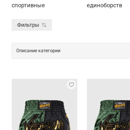
спортивные
единоборств
Фильтры
Описание категории
Стильные и удобные шорты для занят
Для кроссфита была придумана удобная и практичн
являются удачным дополнением образа профессион
вызывают излишней скованности в теле, дают воз
Характерные отличия спортивной лин
Спортивные шорты, актуальные для занятия кросс
изнашиваются, в течение длительного времени со