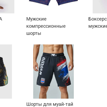
А
Мужские
Боксерс
компрессионные
мужски
шорты
Шорты для муай-тай