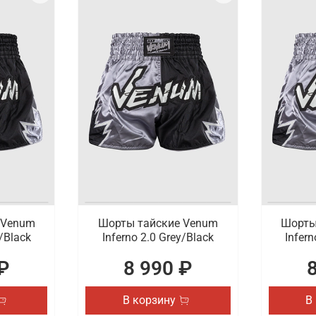
 Venum
Шорты тайские Venum
Шорты
y/Black
Inferno 2.0 Grey/Black
Infern
₽
8 990 ₽
В корзину
В