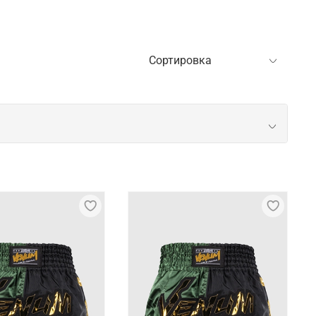
искомфорта. К ней относятся шорты, которые
ые модели отличаются удобной посадкой, не
дно.
раются прочные ткани, которые быстро не
й вид. Шорты для спортсменов могут дополняться