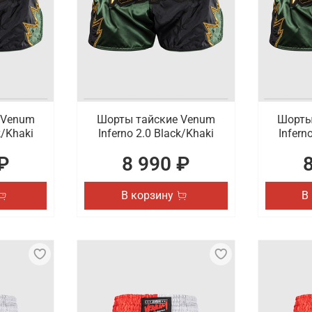
ые возможности.
 качества с доставкой
орты для кроссфита. В каталоге представлены популярные
сфере. С нашей стороны гарантируется быстрая доставка п
 Venum
Шорты тайские Venum
Шорты
k/Khaki
Inferno 2.0 Black/Khaki
Infern
₽
8 990 ₽
В корзину
В