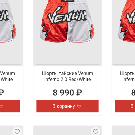
 Venum
Шорты тайские Venum
Шорты
/White
Inferno 2.0 Red/White
Infer
₽
8 990 ₽
В корзину
В