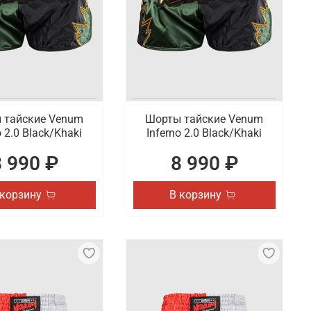
 модели спортивной одежды от известных брендов,
окупок в полном объеме по России.
 тайские Venum
Шорты тайские Venum
o 2.0 Black/Khaki
Inferno 2.0 Black/Khaki
8 990 ₽
8 990 ₽
 корзину
В корзину