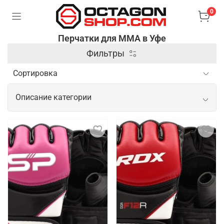
0
Перчатки для ММА в Уфе
Фильтры
Описание категории
Профессиональные перчатки для
ММА
Перчатки для ММА (смешанных боевых искусств)
– это специальные аксессуары, которые
используются для защиты рук и обеспечения
безопасности бойцов во время тренировок и
соревнований. Они отличаются от боксерских
перчаток тем, что имеют открытые пальцы и