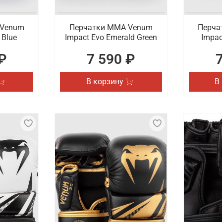
 Venum
Перчатки ММА Venum
Перча
 Blue
Impact Evo Emerald Green
Impac
₽
7 590 ₽
В корзину
В