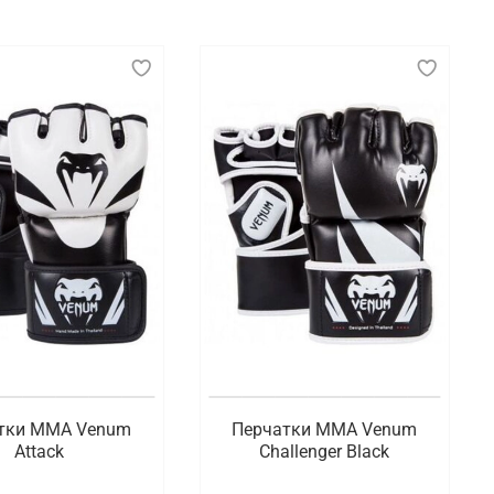
защиты рук и обеспечения безопасности бойцов во
ы и более гибкую конструкцию, позволяющую
убмиссии. Перчатки для ММА обычно имеют
ыми и быстрыми.
ий безопасность и защиту в их тренировки и
оборств.
Осколу
ссортименте доступна экипировка, предназначенная
о Старому Осколу.
тки ММА Venum
Перчатки ММА Venum
Attack
Challenger Black