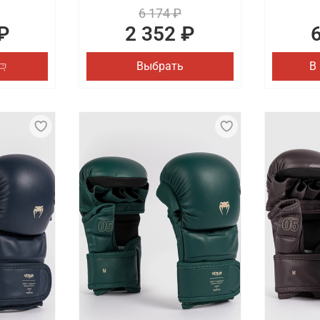
6 174 ₽
₽
2 352 ₽
Выбрать
В