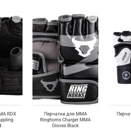
это специальные аксессуары, которые используются для 
 от боксерских перчаток тем, что имеют открытые пальц
вата и борьбы, такие как броски, удушающие приемы и с
ие перчатки, что позволяет бойцам быть более маневренн
овки для бойцов этой популярной дисциплины, привносящ
ли для самбо, тхэквондо, грепплинга и других видов един
оверенных брендов с доставкой по Старому 
ей цене купить профессиональные перчатки для ММА. В а
ыстрая и удобная доставка оформленных онлайн заказов п
MMA RDX
Перчатки для ММА
Перча
appling
Ringhorns Charger MMA
d
Gloves Black