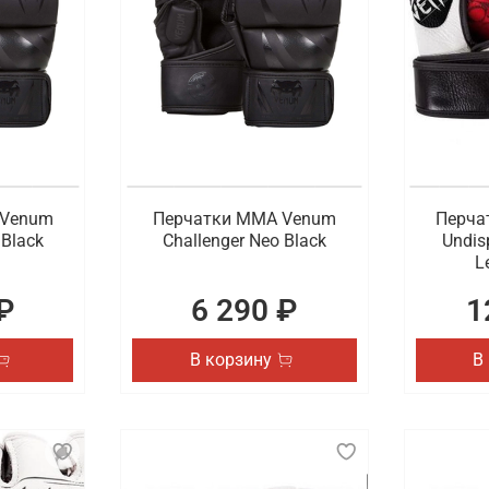
 Venum
Перчатки ММА Venum
Перча
 Black
Challenger Neo Black
Undis
L
₽
6 290 ₽
1
В корзину
В