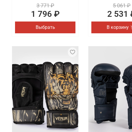
3 771 ₽
5 061 ₽
1 796 ₽
2 531 
Выбрать
В корзину