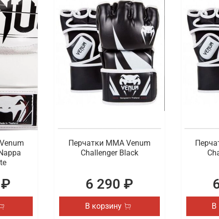
 Venum
Перчатки ММА Venum
Перча
 Nappa
Challenger Black
Cha
te
 ₽
6 290 ₽
В корзину
В