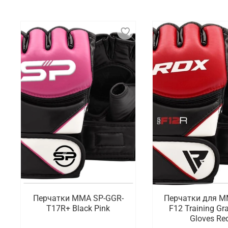
Перчатки для ММА (смешанных боевых искусств) – 
время тренировок и соревнований. Они отличаются
спортсменам использовать различные техники зах
меньший объем и вес, чем классические боксерск
Что мы предлагаем на выбор
Перчатки для ММА – неотъемлемый элемент экипир
соревнования. Мы хотим предложить на выбор моде
Где заказать перчатки для ММА от пр
В интернет-магазине Octagon Shop можно по хорош
для разных видов единоборств. Осуществляется б
Перчатки MMA SP-GGR-
Перчатки для 
T17R+ Black Pink
F12 Training Gr
Gloves Re