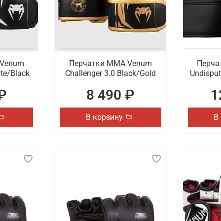
 Venum
Перчатки ММА Venum
Перча
ite/Black
Challenger 3.0 Black/Gold
Undisput
₽
8 490 ₽
1
В корзину
В