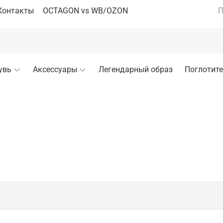
Контакты
OCTAGON vs WB/OZON
П
увь
Аксессуары
Легендарный образ
Поглотите
А