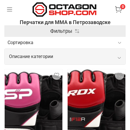
0
Перчатки для ММА в Петрозаводске
Фильтры
Описание категории
Профессиональные перчатки для
ММА
Перчатки для ММА (смешанных боевых искусств)
– это специальные аксессуары, которые
используются для защиты рук и обеспечения
безопасности бойцов во время тренировок и
соревнований. Они отличаются от боксерских
перчаток тем, что имеют открытые пальцы и